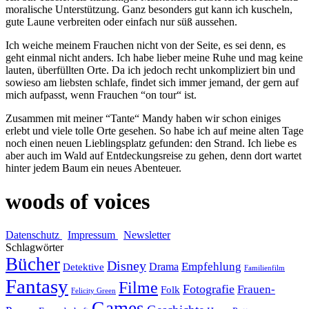
moralische Unterstützung. Ganz besonders gut kann ich kuscheln,
gute Laune verbreiten oder einfach nur süß aussehen.
Ich weiche meinem Frauchen nicht von der Seite, es sei denn, es
geht einmal nicht anders. Ich habe lieber meine Ruhe und mag keine
lauten, überfüllten Orte. Da ich jedoch recht unkompliziert bin und
sowieso am liebsten schlafe, findet sich immer jemand, der gern auf
mich aufpasst, wenn Frauchen “on tour“ ist.
Zusammen mit meiner “Tante“ Mandy haben wir schon einiges
erlebt und viele tolle Orte gesehen. So habe ich auf meine alten Tage
noch einen neuen Lieblingsplatz gefunden: den Strand. Ich liebe es
aber auch im Wald auf Entdeckungsreise zu gehen, denn dort wartet
hinter jedem Baum ein neues Abenteuer.
woods of voices
Datenschutz
Impressum
Newsletter
Schlagwörter
Bücher
Disney
Empfehlung
Drama
Detektive
Familienfilm
Fantasy
Filme
Fotografie
Frauen-
Folk
Felicity Green
Games