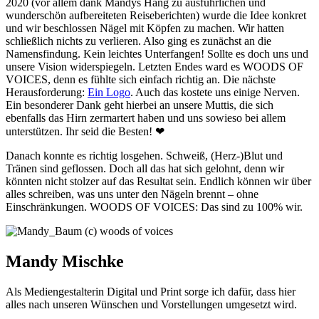
2020 (vor allem dank Mandys Hang zu ausführlichen und
wunderschön aufbereiteten Reiseberichten) wurde die Idee konkret
und wir beschlossen Nägel mit Köpfen zu machen. Wir hatten
schließlich nichts zu verlieren. Also ging es zunächst an die
Namensfindung. Kein leichtes Unterfangen! Sollte es doch uns und
unsere Vision widerspiegeln. Letzten Endes ward es WOODS OF
VOICES, denn es fühlte sich einfach richtig an. Die nächste
Herausforderung:
Ein Logo
. Auch das kostete uns einige Nerven.
Ein besonderer Dank geht hierbei an unsere Muttis, die sich
ebenfalls das Hirn zermartert haben und uns sowieso bei allem
unterstützen. Ihr seid die Besten! ❤
Danach konnte es richtig losgehen. Schweiß, (Herz-)Blut und
Tränen sind geflossen. Doch all das hat sich gelohnt, denn wir
könnten nicht stolzer auf das Resultat sein. Endlich können wir über
alles schreiben, was uns unter den Nägeln brennt – ohne
Einschränkungen. WOODS OF VOICES: Das sind zu 100% wir.
Mandy Mischke
Als Mediengestalterin Digital und Print sorge ich dafür, dass hier
alles nach unseren Wünschen und Vorstellungen umgesetzt wird.