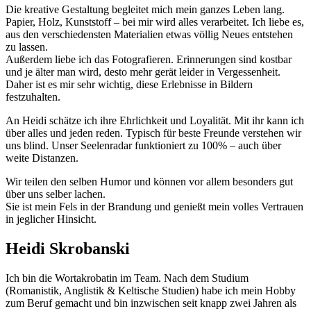
Die kreative Gestaltung begleitet mich mein ganzes Leben lang.
Papier, Holz, Kunststoff – bei mir wird alles verarbeitet. Ich liebe es,
aus den verschiedensten Materialien etwas völlig Neues entstehen
zu lassen.
Außerdem liebe ich das Fotografieren. Erinnerungen sind kostbar
und je älter man wird, desto mehr gerät leider in Vergessenheit.
Daher ist es mir sehr wichtig, diese Erlebnisse in Bildern
festzuhalten.
An Heidi schätze ich ihre Ehrlichkeit und Loyalität. Mit ihr kann ich
über alles und jeden reden. Typisch für beste Freunde verstehen wir
uns blind. Unser Seelenradar funktioniert zu 100% – auch über
weite Distanzen.
Wir teilen den selben Humor und können vor allem besonders gut
über uns selber lachen.
Sie ist mein Fels in der Brandung und genießt mein volles Vertrauen
in jeglicher Hinsicht.
Heidi Skrobanski
Ich bin die Wortakrobatin im Team. Nach dem Studium
(Romanistik, Anglistik & Keltische Studien) habe ich mein Hobby
zum Beruf gemacht und bin inzwischen seit knapp zwei Jahren als