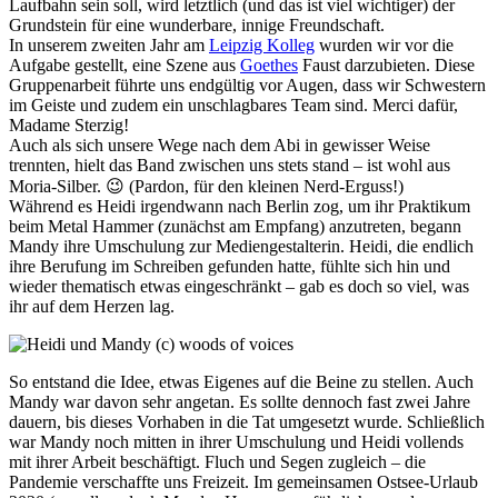
Laufbahn sein soll, wird letztlich (und das ist viel wichtiger) der
Grundstein für eine wunderbare, innige Freundschaft.
In unserem zweiten Jahr am
Leipzig Kolleg
wurden wir vor die
Aufgabe gestellt, eine Szene aus
Goethes
Faust darzubieten. Diese
Gruppenarbeit führte uns endgültig vor Augen, dass wir Schwestern
im Geiste und zudem ein unschlagbares Team sind. Merci dafür,
Madame Sterzig!
Auch als sich unsere Wege nach dem Abi in gewisser Weise
trennten, hielt das Band zwischen uns stets stand – ist wohl aus
Moria-Silber. 😉 (Pardon, für den kleinen Nerd-Erguss!)
Während es Heidi irgendwann nach Berlin zog, um ihr Praktikum
beim Metal Hammer (zunächst am Empfang) anzutreten, begann
Mandy ihre Umschulung zur Mediengestalterin. Heidi, die endlich
ihre Berufung im Schreiben gefunden hatte, fühlte sich hin und
wieder thematisch etwas eingeschränkt – gab es doch so viel, was
ihr auf dem Herzen lag.
So entstand die Idee, etwas Eigenes auf die Beine zu stellen. Auch
Mandy war davon sehr angetan. Es sollte dennoch fast zwei Jahre
dauern, bis dieses Vorhaben in die Tat umgesetzt wurde. Schließlich
war Mandy noch mitten in ihrer Umschulung und Heidi vollends
mit ihrer Arbeit beschäftigt. Fluch und Segen zugleich – die
Pandemie verschaffte uns Freizeit. Im gemeinsamen Ostsee-Urlaub