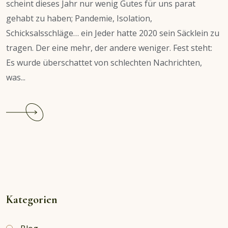
scheint dieses Jahr nur wenig Gutes für uns parat
gehabt zu haben; Pandemie, Isolation,
Schicksalsschläge… ein Jeder hatte 2020 sein Säcklein zu
tragen. Der eine mehr, der andere weniger. Fest steht:
Es wurde überschattet von schlechten Nachrichten,
was...
Continue
reading
Das
Wort
zum
Jahreswechsel
2020/2021
…
Kategorien
Oder
so?!