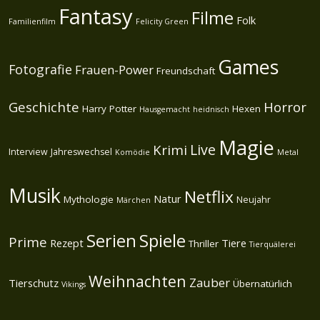
Fantasy
Filme
Folk
Familienfilm
Felicity Green
Games
Fotografie
Frauen-Power
Freundschaft
Geschichte
Horror
Harry Potter
Hexen
Hausgemacht
heidnisch
Magie
Live
Krimi
Interview
Jahreswechsel
Komödie
Metal
Musik
Netflix
Natur
Mythologie
Neujahr
Märchen
Spiele
Serien
Prime
Rezept
Tiere
Thriller
Tierquälerei
Weihnachten
Zauber
Tierschutz
Übernatürlich
Vikings