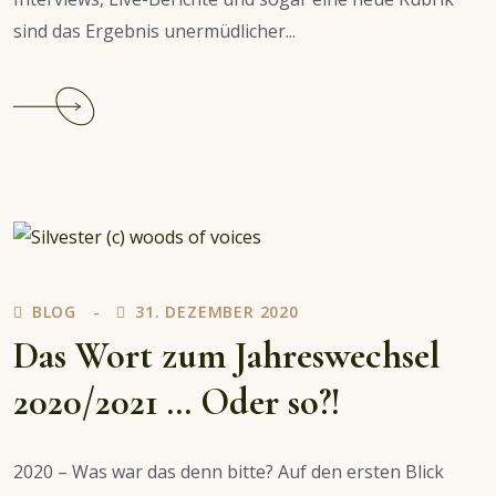
sind das Ergebnis unermüdlicher...
Continue
reading
Jahresabschluss-
Bericht
2021
–
Es
war
BLOG
31. DEZEMBER 2020
nicht
alles
Das Wort zum Jahreswechsel
schlecht
2020/2021 … Oder so?!
2020 – Was war das denn bitte? Auf den ersten Blick