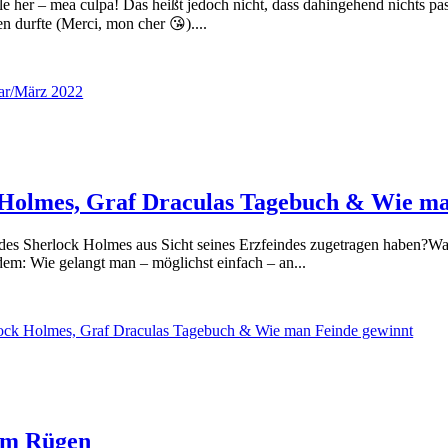
e her – mea culpa! Das heißt jedoch nicht, dass dahingehend nichts pa
n durfte (Merci, mon cher 😘)....
uar/März 2022
 Holmes, Graf Draculas Tagebuch & Wie ma
e des Sherlock Holmes aus Sicht seines Erzfeindes zugetragen haben?W
m: Wie gelangt man – möglichst einfach – an...
lock Holmes, Graf Draculas Tagebuch & Wie man Feinde gewinnt
um Rügen