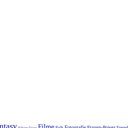
ntasy
Filme
Fotografie
Frauen-Power
Folk
Freund
Felicity Green