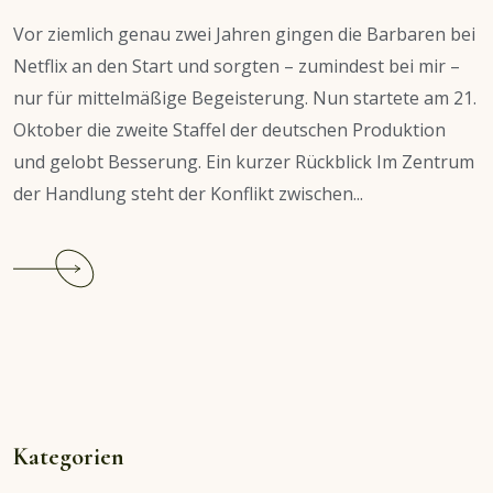
Vor ziemlich genau zwei Jahren gingen die Barbaren bei
Netflix an den Start und sorgten – zumindest bei mir –
nur für mittelmäßige Begeisterung. Nun startete am 21.
Oktober die zweite Staffel der deutschen Produktion
und gelobt Besserung. Ein kurzer Rückblick Im Zentrum
der Handlung steht der Konflikt zwischen...
Continue
reading
Die
Barbaren
von
Netflix
–
Der
Kategorien
2.