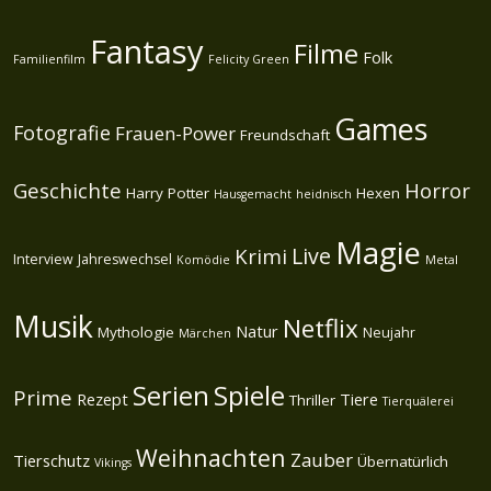
Fantasy
Filme
Folk
Familienfilm
Felicity Green
Games
Fotografie
Frauen-Power
Freundschaft
Geschichte
Horror
Harry Potter
Hexen
Hausgemacht
heidnisch
Magie
Live
Krimi
Interview
Jahreswechsel
Komödie
Metal
Musik
Netflix
Natur
Mythologie
Neujahr
Märchen
Spiele
Serien
Prime
Rezept
Tiere
Thriller
Tierquälerei
Weihnachten
Zauber
Tierschutz
Übernatürlich
Vikings