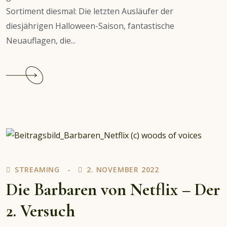
Sortiment diesmal: Die letzten Ausläufer der
diesjährigen Halloween-Saison, fantastische
Neuauflagen, die...
Continue
reading
Film-
und
Serienempfehlungen
November/Dezember
2022
STREAMING
2. NOVEMBER 2022
Die Barbaren von Netflix – Der
2. Versuch