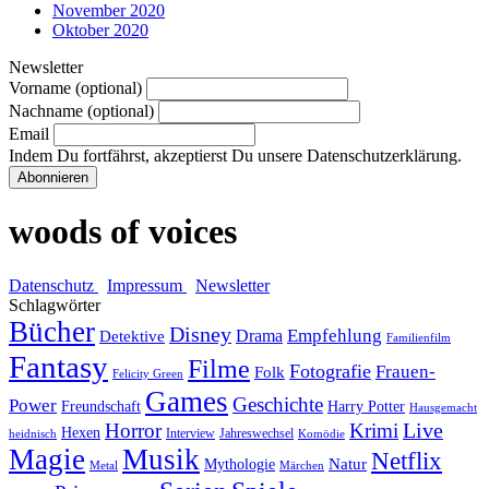
November 2020
Oktober 2020
Newsletter
Vorname (optional)
Nachname (optional)
Email
Indem Du fortfährst, akzeptierst Du unsere Datenschutzerklärung.
woods of voices
Datenschutz
Impressum
Newsletter
Schlagwörter
Bücher
Disney
Empfehlung
Drama
Detektive
Familienfilm
Fantasy
Filme
Fotografie
Frauen-
Folk
Felicity Green
Games
Geschichte
Power
Freundschaft
Harry Potter
Hausgemacht
Horror
Krimi
Live
Hexen
Interview
Jahreswechsel
heidnisch
Komödie
Magie
Musik
Netflix
Natur
Mythologie
Metal
Märchen