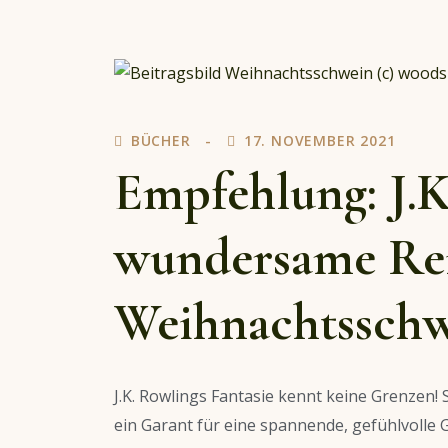
Harry
Potter
und
der
Stein
BÜCHER
17. NOVEMBER 2021
der
Weisen:
Empfehlung: J.K
MinaLima-
Ausgabe
wundersame Rei
Weihnachtssch
J.K. Rowlings Fantasie kennt keine Grenzen! 
ein Garant für eine spannende, gefühlvolle