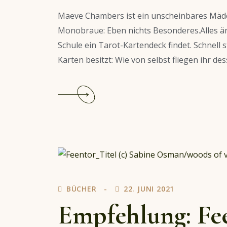
Maeve Chambers ist ein unscheinbares Mädch
Monobraue: Eben nichts Besonderes.Alles ände
Schule ein Tarot-Kartendeck findet. Schnell 
Karten besitzt: Wie von selbst fliegen ihr d
Continue
reading
Empfehlung:
All
Our
Hidden
Gifts
–
BÜCHER
22. JUNI 2021
Die
Macht
Empfehlung: Fee
der