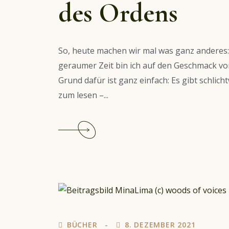
des Ordens
So, heute machen wir mal was ganz anderes: W
geraumer Zeit bin ich auf den Geschmack 
Grund dafür ist ganz einfach: Es gibt schlic
zum lesen –...
Continue
reading
Hörbuch-
Empfehlung:
Im
Namen
des
Ordens
BÜCHER
8. DEZEMBER 2021