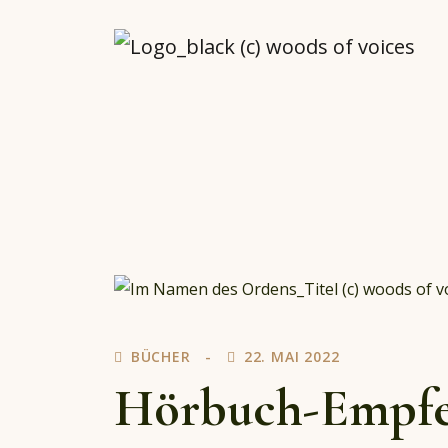
woodsofvoices.de
Reviews, Stories und Herzenssachen
BÜCHER
22. MAI 2022
Hörbuch-Empfe