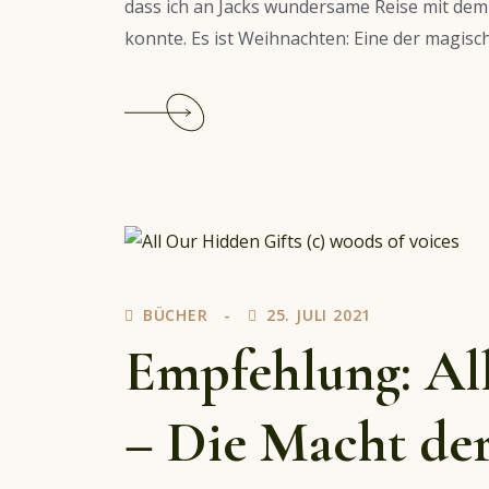
dass ich an Jacks wundersame Reise mit dem
konnte. Es ist Weihnachten: Eine der magisch
Continue
reading
Empfehlung:
J.K.
Rowling
–
Jacks
wundersame
BÜCHER
25. JULI 2021
Reise
mit
Empfehlung: Al
dem
Weihnachtsschwein
– Die Macht de