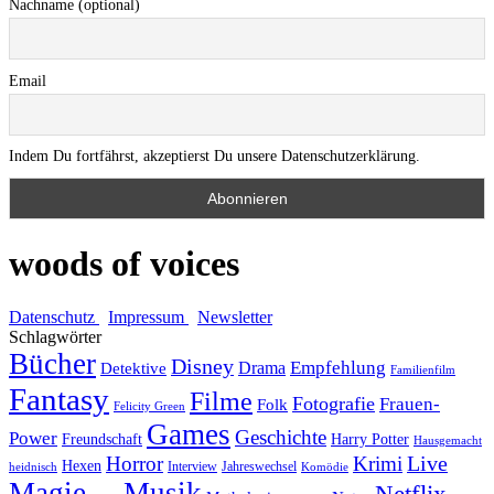
Nachname (optional)
Email
Indem Du fortfährst, akzeptierst Du unsere Datenschutzerklärung.
woods of voices
Datenschutz
Impressum
Newsletter
Schlagwörter
Bücher
Disney
Empfehlung
Drama
Detektive
Familienfilm
Fantasy
Filme
Fotografie
Frauen-
Folk
Felicity Green
Games
Geschichte
Power
Freundschaft
Harry Potter
Hausgemacht
Horror
Krimi
Live
Hexen
Interview
Jahreswechsel
heidnisch
Komödie
Magie
Musik