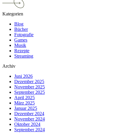
reading
Die
Kategorien
Kaiserin:
Eine
Blog
Netflix-
Bücher
Serie
Fotografie
in
Games
der
Musik
Kritik
Rezepte
Streaming
Archiv
Juni 2026
Dezember 2025
November 2025
September 2025
April 2025
März 2025
Januar 2025
Dezember 2024
November 2024
Oktober 2024
September 2024