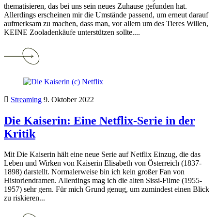
thematisieren, das bei uns sein neues Zuhause gefunden hat.
Allerdings erscheinen mir die Umstände passend, um erneut darauf
aufmerksam zu machen, dass man, vor allem um des Tieres Willen,
KEINE Zooladenkäufe unterstützen sollte....
Continue
reading
Adoptieren
statt
kaufen:
Willkommen
Streaming
9. Oktober 2022
Floki!
Die Kaiserin: Eine Netflix-Serie in der
Kritik
Mit Die Kaiserin hält eine neue Serie auf Netflix Einzug, die das
Leben und Wirken von Kaiserin Elisabeth von Österreich (1837-
1898) darstellt. Normalerweise bin ich kein großer Fan von
Historiendramen. Allerdings mag ich die alten Sissi-Filme (1955-
1957) sehr gern. Für mich Grund genug, um zumindest einen Blick
zu riskieren...
Continue