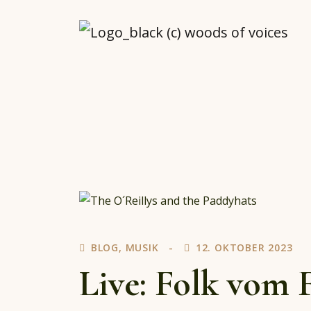
woodsofvoices.de
Reviews, Stories und Herzenssachen
BLOG
,
MUSIK
12. OKTOBER 2023
Live: Folk vom 