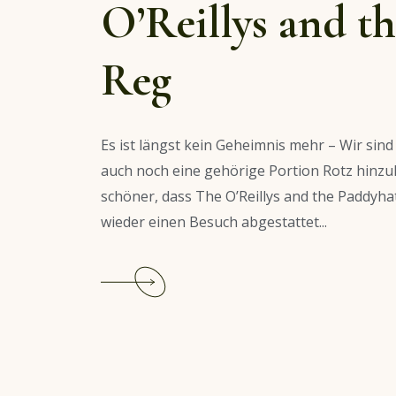
O’Reillys and t
Reg
Es ist längst kein Geheimnis mehr – Wir sin
auch noch eine gehörige Portion Rotz hinzu
schöner, dass The O’Reillys and the Paddyh
wieder einen Besuch abgestattet...
Continue
reading
Live:
Folk
vom
Feinsten