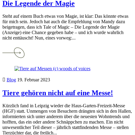
Die Legende der Magie
Steht auf einem Buch etwas von Magie, ist klar: Das könnte etwas
für mich sein. Jedoch hat auch die Empfehlung von Mandy dazu
beigetragen, dass ich Tale of Magic – Die Legende der Magie
(Anzeige) eine Chance gegeben habe – und ich wurde wahrlich
nicht enttäuscht! Nun, eines vorweg:...
Continue
reading
Hörbuch-
Empfehlung:
Tale
of
Blog
19. Februar 2023
Magic
–
Die
Tiere gehören nicht auf eine Messe!
Legende
der
Kürzlich fand in Leipzig wieder die Haus-Garten-Freizeit-Messe
Magie
(HGF) statt. Unmengen von Besuchern drängten sich in den Hallen,
informierten sich unter anderem über die neuesten Wohntrends und
hofften, das ein oder andere Schnäppchen zu machen. Ein nicht
unwesentlicher Teil dieser – jährlich stattfindenden Messe – stellen
Tierzüchter dar, die freilich...