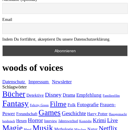
Email
Indem Du fortfährst, akzeptierst Du unsere Datenschutzerklärung.
woods of voices
Datenschutz
Impressum
Newsletter
Schlagwörter
Bücher
Disney
Empfehlung
Drama
Detektive
Familienfilm
Fantasy
Filme
Fotografie
Frauen-
Folk
Felicity Green
Games
Geschichte
Power
Freundschaft
Harry Potter
Hausgemacht
Horror
Krimi
Live
Hexen
Interview
Jahreswechsel
heidnisch
Komödie
Magie
Musik
Netflix
Natur
Mythologie
Metal
Märchen