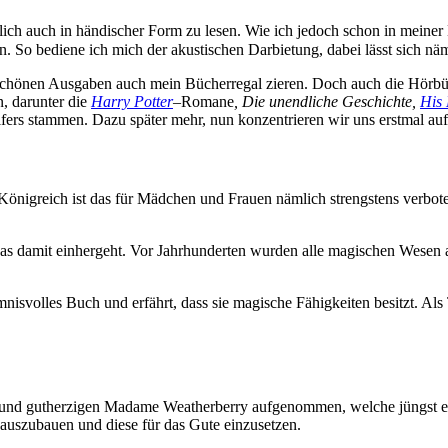
dlich auch in händischer Form zu lesen. Wie ich jedoch schon in mein
n. So bediene ich mich der akustischen Darbietung, dabei lässt sich n
schönen Ausgaben auch mein Bücherregal zieren. Doch auch die Hörbüc
, darunter die
Harry Potter
–
Romane
, Die unendliche Geschichte,
His
olfers stammen. Dazu später mehr, nun konzentrieren wir uns erstmal au
 Königreich ist das für Mädchen und Frauen nämlich strengstens verbot
, was damit einhergeht. Vor Jahrhunderten wurden alle magischen Wese
mnisvolles Buch und erfährt, dass sie magische Fähigkeiten besitzt. Als
hen und gutherzigen Madame Weatherberry aufgenommen, welche jüngst
 auszubauen und diese für das Gute einzusetzen.