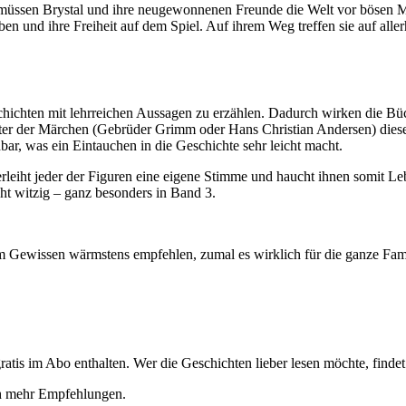
m müssen Brystal und ihre neugewonnenen Freunde die Welt vor bösen
eben und ihre Freiheit auf dem Spiel. Auf ihrem Weg treffen sie auf a
schichten mit lehrreichen Aussagen zu erzählen. Dadurch wirken die Bü
ter der Märchen (Gebrüder Grimm oder Hans Christian Andersen) diese
r, was ein Eintauchen in die Geschichte sehr leicht macht.
rleiht jeder der Figuren eine eigene Stimme und haucht ihnen somit Le
ht witzig – ganz besonders in Band 3.
 Gewissen wärmstens empfehlen, zumal es wirklich für die ganze Famili
gratis im Abo enthalten. Wer die Geschichten lieber lesen möchte, finde
h mehr Empfehlungen.