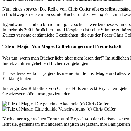
Nun, eines vorweg: Die Reihe von Chris Colfer gibt es selbstverstän
schlichtweg zu viele interessante Bücher und zu wenig Zeit zum Lese
Irgendwann – und da bin ich mir ganz sicher – werden diese wunder
In mehr als 200 Hörbüchern und Hörspielen ist seine Stimme zu hören
Zuletzt vertonte er sämtliche Geschichten, die aus der Feder Chris C
Tale of Magic: Von Magie, Entbehrungen und Freundschaft
Was tun, wenn man Bücher liebt, aber nicht lesen darf? Im südlichen
findet, zu ihren geliebten Büchern zu gelangen.
Ein weiteres Verbot – ja geradezu eine Sünde – ist Magie und alles
Einklang lebten.
In der großen Bibliothek von Chariot Hills entdeckt Brystal ein gehei
Gesetzesverstöße umso gravierender.
Nach einer regelrechten Tortur, wird Brystal von der charismatisc
lernt sie, gemeinsam mit anderen magisch Begabten, ihre Fähigkeiten