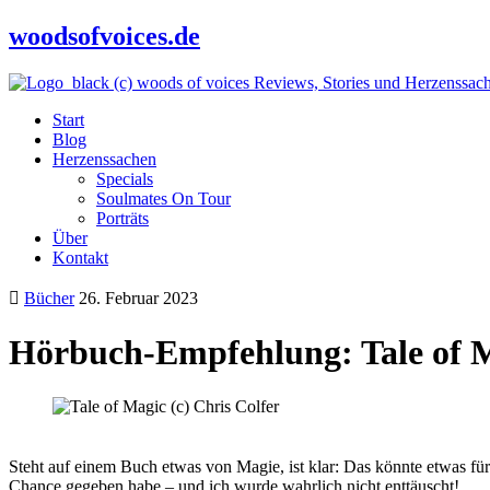
woodsofvoices.de
Reviews, Stories und Herzenssac
Start
Blog
Herzenssachen
Specials
Soulmates On Tour
Porträts
Über
Kontakt
Bücher
26. Februar 2023
Hörbuch-Empfehlung: Tale of M
Steht auf einem Buch etwas von Magie, ist klar: Das könnte etwas f
Chance gegeben habe – und ich wurde wahrlich nicht enttäuscht!