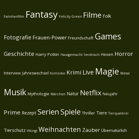
Fantasy
Filme
Folk
Familienfilm
Felicity Green
Games
Fotografie
Frauen-Power
Freundschaft
Geschichte
Horror
Harry Potter
Hexen
Hausgemacht
heidnisch
Magie
Live
Krimi
Interview
Jahreswechsel
Komödie
Metal
Musik
Netflix
Natur
Mythologie
Neujahr
Märchen
Spiele
Serien
Prime
Rezept
Tiere
Thriller
Tierquälerei
Weihnachten
Zauber
Tierschutz
Übernatürlich
Vikings