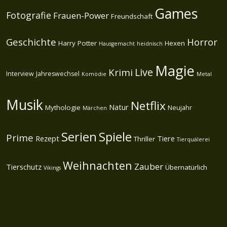
Games
Fotografie
Frauen-Power
Freundschaft
Geschichte
Horror
Harry Potter
Hexen
Hausgemacht
heidnisch
Magie
Live
Krimi
Interview
Jahreswechsel
Komödie
Metal
Musik
Netflix
Natur
Mythologie
Neujahr
Märchen
Spiele
Serien
Prime
Rezept
Tiere
Thriller
Tierquälerei
Weihnachten
Zauber
Tierschutz
Übernatürlich
Vikings