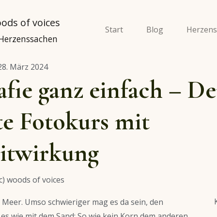
Start
Blog
Herzens
 Herzenssachen
28. März 2024
afie ganz einfach – De
te Fotokurs mit
itwirkung
m Meer. Umso schwieriger mag es da sein, den
ist es wie mit dem Sand: So wie kein Korn dem anderen