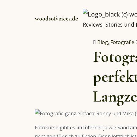
woodsofvoices.de
Reviews, Stories und
Blog
,
Fotografie
Fotogr
perfek
Langze
Fotokurse gibt es im Internet ja wie Sand a
r
ichtigen für sich zu finden. Denn letztlich 