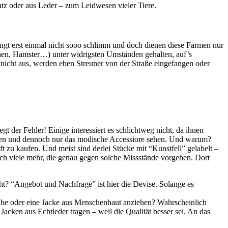
atz oder aus Leder – zum Leidwesen vieler Tiere.
ingt erst einmal nicht sooo schlimm und doch dienen diese Farmen nur
hen, Hamster…) unter widrigsten Umständen gehalten, auf’s
icht aus, werden eben Streuner von der Straße eingefangen oder
t der Fehler! Einige interessiert es schlichtweg nicht, da ihnen
e haben und dennoch nur das modische Accessiore sehen. Und warum?
t zu kaufen. Und meist sind derlei Stücke mit “Kunstfell” gelabelt –
h viele mehr, die genau gegen solche Missstände vorgehen. Dort
eht? “Angebot und Nachfrage” ist hier die Devise. Solange es
uhe oder eine Jacke aus Menschenhaut anziehen? Wahrscheinlich
Jacken aus Echtleder tragen – weil die Qualität besser sei. An das