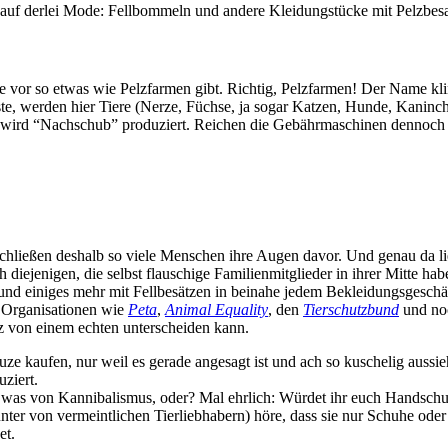
t auf derlei Mode: Fellbommeln und andere Kleidungstücke mit Pelzbes
e vor so etwas wie Pelzfarmen gibt. Richtig, Pelzfarmen! Der Name kl
e, werden hier Tiere (Nerze, Füchse, ja sogar Katzen, Hunde, Kaninc
 wird “Nachschub” produziert. Reichen die Gebährmaschinen dennoch n
chließen deshalb so viele Menschen ihre Augen davor. Und genau da lieg
och diejenigen, die selbst flauschige Familienmitglieder in ihrer Mitt
 und einiges mehr mit Fellbesätzen in beinahe jedem Bekleidungsgeschäf
s Organisationen wie
Peta
,
Animal Equality
, den
Tierschutzbund
und noc
z von einem echten unterscheiden kann.
uze kaufen, nur weil es gerade angesagt ist und ach so kuschelig aussi
ziert.
at was von Kannibalismus, oder? Mal ehrlich: Würdet ihr euch Handsch
nter von vermeintlichen Tierliebhabern) höre, dass sie nur Schuhe oder 
et.