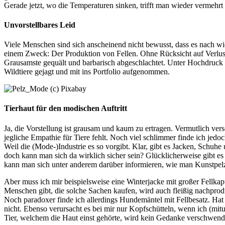
Gerade jetzt, wo die Temperaturen sinken, trifft man wieder vermehr
Unvorstellbares Leid
Viele Menschen sind sich anscheinend nicht bewusst, dass es nach wi
einem Zweck: Der Produktion von Fellen. Ohne Rücksicht auf Verlust
Grausamste gequält und barbarisch abgeschlachtet. Unter Hochdruck
Wildtiere gejagt und mit ins Portfolio aufgenommen.
Tierhaut für den modischen Auftritt
Ja, die Vorstellung ist grausam und kaum zu ertragen. Vermutlich vers
jegliche Empathie für Tiere fehlt. Noch viel schlimmer finde ich jed
Weil die (Mode-)Industrie es so vorgibt. Klar, gibt es Jacken, Schuhe
doch kann man sich da wirklich sicher sein? Glücklicherweise gibt e
kann man sich unter anderem darüber informieren, wie man Kunstpel
Aber muss ich mir beispielsweise eine Winterjacke mit großer Fellkap
Menschen gibt, die solche Sachen kaufen, wird auch fleißig nachprodu
Noch paradoxer finde ich allerdings Hundemäntel mit Fellbesatz. H
nicht. Ebenso verursacht es bei mir nur Kopfschütteln, wenn ich (mitu
Tier, welchem die Haut einst gehörte, wird kein Gedanke verschwend