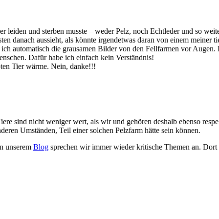
Tier leiden und sterben musste – weder Pelz, noch Echtleder und so weit
testen danach aussieht, als könnte irgendetwas daran von einem meiner 
ich automatisch die grausamen Bilder von den Fellfarmen vor Augen. D
nschen. Dafür habe ich einfach kein Verständnis!
oten Tier wärme. Nein, danke!!!
iere sind nicht weniger wert, als wir und gehören deshalb ebenso respe
r anderen Umständen, Teil einer solchen Pelzfarm hätte sein können.
in unserem
Blog
sprechen wir immer wieder kritische Themen an. Dort fi