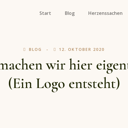
Start
Blog
Herzenssachen
Specials
Soulmates On Tour
BLOG
12. OKTOBER 2020
Porträts
machen wir hier eigent
(Ein Logo entsteht)