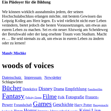
Ein Plädoyer für die Bildung
Wir können wirklich ausnahmslos jedem, der seinen
Hochschulabschluss erlangen möchte, mit bestem Gewissen das
Leipzig Kolleg ans Herz legen. Es wird vielleicht nicht euer Leben
verändern, bietet jedoch die besten Voraussetzungen, um etwas aus
eurem Leben zu machen. Sei es ein neuer Abzweig am Scheideweg
der Berufswahl oder der lang ersehnte Traum vom Studium. Macht
es … Ihr seid niemals zu alt, um etwas in eurem Leben zu ändern
oder zu lernen!
Mandy Mischke
woods of voices
Datenschutz
Impressum
Newsletter
Schlagwörter
Bücher
Disney
Empfehlung
Drama
Detektive
Familienfilm
Fantasy
Filme
Fotografie
Frauen-
Folk
Felicity Green
Games
Geschichte
Power
Freundschaft
Harry Potter
Hausgemacht
Horror
Krimi
Live
Hexen