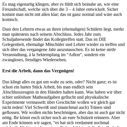
Es mag eigenartig klingen, aber es fühlt sich beinahe an, wie eine
Freundschaft, welche sich über die 3 – 4 Jahre entwickelt. Sicher
kommt man nicht mit allen klar; das ist ganz normal und wäre auch
komisch.
Dass den Lehrern etwas an ihren (ehemaligen) Schülern liegt, merkt
man spätestens nach seinem Abschluss. Jedes Jahr zum
Schuljahresende findet das Kollegtreffen statt. Das ist DIE
Gelegenheit, ehemalige Mitschüler und Lehrer wieder zu treffen und
sich über das vergangene Jahr auszutauschen. Es ist keine steife
Veranstaltung, á la Sektempfang im “Adlon“, sondern ein
zwangloses, freudiges Wiedersehen.
Erst die Arbeit, dann das Vergnügen!
Das klingt alles zu gut um wahr zu sein, oder? Nicht ganz; es ist
schon ein hartes Stück Arbeit, bis man endlich sein
Abschlusszeugnis in den Händen halten kann. Was haben wir über
schier unlösbare Matheaufgaben geflucht und physikalische
Experimente vermasselt; über Geschichte wollen wir gleich gar
nicht reden! Viel Schweiß und (manchmal auch) Tränen sind
geflossen. Wir wollen nichts beschönigen, aber das ist auch gar nicht
nötig. Ihr könnt euch sicher noch an eure Schulzeit erinnern. Aber
am Ende können wir sagen, “es hat sich verdammt nochmal