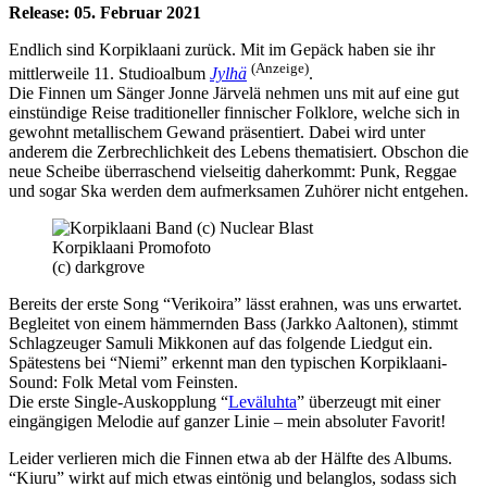
Release: 05. Februar 2021
Endlich sind Korpiklaani zurück. Mit im Gepäck haben sie ihr
(Anzeige)
mittlerweile 11. Studioalbum
Jylhä
.
Die Finnen um Sänger Jonne Järvelä nehmen uns mit auf eine gut
einstündige Reise traditioneller finnischer Folklore, welche sich in
gewohnt metallischem Gewand präsentiert. Dabei wird unter
anderem die Zerbrechlichkeit des Lebens thematisiert. Obschon die
neue Scheibe überraschend vielseitig daherkommt: Punk, Reggae
und sogar Ska werden dem aufmerksamen Zuhörer nicht entgehen.
Korpiklaani Promofoto
(c) darkgrove
Bereits der erste Song “Verikoira” lässt erahnen, was uns erwartet.
Begleitet von einem hämmernden Bass (Jarkko Aaltonen), stimmt
Schlagzeuger Samuli Mikkonen auf das folgende Liedgut ein.
Spätestens bei “Niemi” erkennt man den typischen Korpiklaani-
Sound: Folk Metal vom Feinsten.
Die erste Single-Auskopplung “
Leväluhta
” überzeugt mit einer
eingängigen Melodie auf ganzer Linie – mein absoluter Favorit!
Leider verlieren mich die Finnen etwa ab der Hälfte des Albums.
“Kiuru” wirkt auf mich etwas eintönig und belanglos, sodass sich