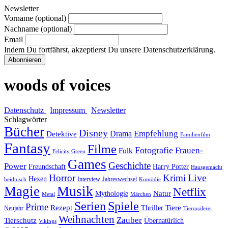
Newsletter
Vorname (optional)
Nachname (optional)
Email
Indem Du fortfährst, akzeptierst Du unsere Datenschutzerklärung.
woods of voices
Datenschutz
Impressum
Newsletter
Schlagwörter
Bücher
Disney
Empfehlung
Drama
Detektive
Familienfilm
Fantasy
Filme
Fotografie
Frauen-
Folk
Felicity Green
Games
Geschichte
Power
Freundschaft
Harry Potter
Hausgemacht
Horror
Krimi
Live
Hexen
Interview
Jahreswechsel
heidnisch
Komödie
Magie
Musik
Netflix
Natur
Mythologie
Metal
Märchen
Serien
Spiele
Prime
Rezept
Tiere
Thriller
Neujahr
Tierquälerei
Weihnachten
Zauber
Tierschutz
Übernatürlich
Vikings