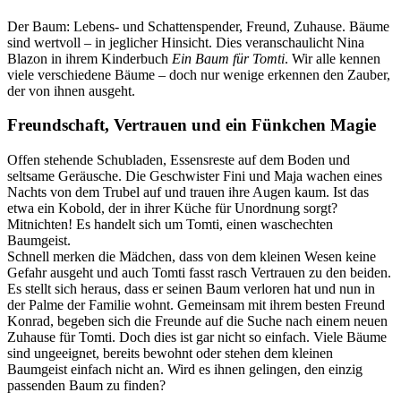
Der Baum: Lebens- und Schattenspender, Freund, Zuhause. Bäume
sind wertvoll – in jeglicher Hinsicht. Dies veranschaulicht Nina
Blazon in ihrem Kinderbuch
Ein Baum für Tomti
. Wir alle kennen
viele verschiedene Bäume – doch nur wenige erkennen den Zauber,
der von ihnen ausgeht.
Freundschaft, Vertrauen und ein Fünkchen Magie
Offen stehende Schubladen, Essensreste auf dem Boden und
seltsame Geräusche. Die Geschwister Fini und Maja wachen eines
Nachts von dem Trubel auf und trauen ihre Augen kaum. Ist das
etwa ein Kobold, der in ihrer Küche für Unordnung sorgt?
Mitnichten! Es handelt sich um Tomti, einen waschechten
Baumgeist.
Schnell merken die Mädchen, dass von dem kleinen Wesen keine
Gefahr ausgeht und auch Tomti fasst rasch Vertrauen zu den beiden.
Es stellt sich heraus, dass er seinen Baum verloren hat und nun in
der Palme der Familie wohnt. Gemeinsam mit ihrem besten Freund
Konrad, begeben sich die Freunde auf die Suche nach einem neuen
Zuhause für Tomti. Doch dies ist gar nicht so einfach. Viele Bäume
sind ungeeignet, bereits bewohnt oder stehen dem kleinen
Baumgeist einfach nicht an. Wird es ihnen gelingen, den einzig
passenden Baum zu finden?