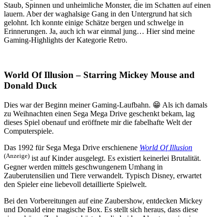
Staub, Spinnen und unheimliche Monster, die im Schatten auf einen
lauern. Aber der waghalsige Gang in den Untergrund hat sich
gelohnt. Ich konnte einige Schätze bergen und schwelge in
Erinnerungen. Ja, auch ich war einmal jung… Hier sind meine
Gaming-Highlights der Kategorie Retro.
World Of Illusion – Starring Mickey Mouse and
Donald Duck
Dies war der Beginn meiner Gaming-Laufbahn. 😁 Als ich damals
zu Weihnachten einen Sega Mega Drive geschenkt bekam, lag
dieses Spiel obenauf und eröffnete mir die fabelhafte Welt der
Computerspiele.
Das 1992 für Sega Mega Drive erschienene
World Of Illusion
(Anzeige)
ist auf Kinder ausgelegt. Es existiert keinerlei Brutalität.
Gegner werden mittels geschwungenem Umhang in
Zauberutensilien und Tiere verwandelt. Typisch Disney, erwartet
den Spieler eine liebevoll detaillierte Spielwelt.
Bei den Vorbereitungen auf eine Zaubershow, entdecken Mickey
und Donald eine magische Box. Es stellt sich heraus, dass diese