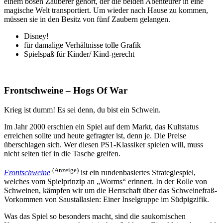
einem bösen Zauberer gehört, der die beiden Abenteurer in eine
magische Welt transportiert. Um wieder nach Hause zu kommen,
müssen sie in den Besitz von fünf Zaubern gelangen.
Disney!
für damalige Verhältnisse tolle Grafik
Spielspaß für Kinder/ Kind-gerecht
Frontschweine – Hogs Of War
Krieg ist dumm! Es sei denn, du bist ein Schwein.
Im Jahr 2000 erschien ein Spiel auf dem Markt, das Kultstatus
erreichen sollte und heute gefragter ist, denn je. Die Preise
überschlagen sich. Wer diesen PS1-Klassiker spielen will, muss
nicht selten tief in die Tasche greifen.
(Anzeige)
Frontschweine
ist ein rundenbasiertes Strategiespiel,
welches vom Spielprinzip an „Worms“ erinnert. In der Rolle von
Schweinen, kämpfen wir um die Herrschaft über das Schweinefraß-
Vorkommen von Saustallasien: Einer Inselgruppe im Südpigzifik.
Was das Spiel so besonders macht, sind die saukomischen