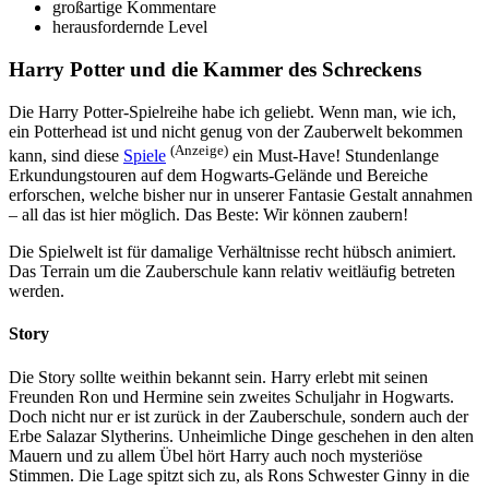
großartige Kommentare
herausfordernde Level
Harry Potter und die Kammer des Schreckens
Die Harry Potter-Spielreihe habe ich geliebt. Wenn man, wie ich,
ein Potterhead ist und nicht genug von der Zauberwelt bekommen
(Anzeige)
kann, sind diese
Spiele
ein Must-Have! Stundenlange
Erkundungstouren auf dem Hogwarts-Gelände und Bereiche
erforschen, welche bisher nur in unserer Fantasie Gestalt annahmen
– all das ist hier möglich. Das Beste: Wir können zaubern!
Die Spielwelt ist für damalige Verhältnisse recht hübsch animiert.
Das Terrain um die Zauberschule kann relativ weitläufig betreten
werden.
Story
Die Story sollte weithin bekannt sein. Harry erlebt mit seinen
Freunden Ron und Hermine sein zweites Schuljahr in Hogwarts.
Doch nicht nur er ist zurück in der Zauberschule, sondern auch der
Erbe Salazar Slytherins. Unheimliche Dinge geschehen in den alten
Mauern und zu allem Übel hört Harry auch noch mysteriöse
Stimmen. Die Lage spitzt sich zu, als Rons Schwester Ginny in die