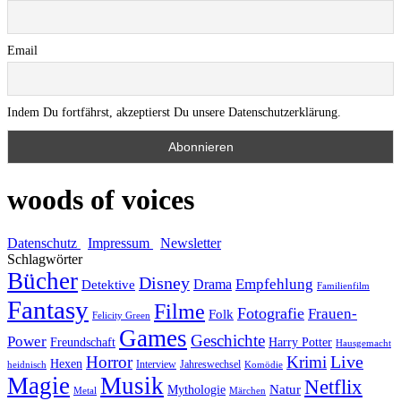
Email
Indem Du fortfährst, akzeptierst Du unsere Datenschutzerklärung.
woods of voices
Datenschutz
Impressum
Newsletter
Schlagwörter
Bücher
Disney
Empfehlung
Drama
Detektive
Familienfilm
Fantasy
Filme
Fotografie
Frauen-
Folk
Felicity Green
Games
Geschichte
Power
Freundschaft
Harry Potter
Hausgemacht
Horror
Krimi
Live
Hexen
Interview
Jahreswechsel
heidnisch
Komödie
Magie
Musik
Netflix
Natur
Mythologie
Metal
Märchen