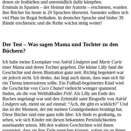
denen sie festhielten und unermüdlich dafür kämpften.
Erstmals in Spanien – der Heimat der Autorin – erschienen, wurden
ihre Bücher bis heute in 20 Sprachen übersetzt. Sammler sollten sich
viel Platz im Regal freihalten. In deutscher Sprache sind bisher 39
Bände erschienen; und die Reihe wächst stetig weiter!
Der Test – Was sagen Mama und Tochter zu den
Büchern?
Ich habe meine Exemplare von
Astrid Lindgren
und
Marie Curie
einer Mama und deren Tochter gegeben. Die kleine Lilly fand die
Geschichte und deren Illustration ganz nett. Richtig begeistert war
sie jedoch nicht. Ich denke, das liegt auch daran, dass man sich für
ein Thema interessieren sollte. Ein Fußball-begeistertes Kind wird
die Geschichte von
Coco Chanel
vielleicht weniger spannend
finden, als die von Weltfußballer
Pelé
. Als Lilly am Ende des
Buches angelangt war und den Zeitstrahl samt Biografie von
Astrid
Lindgren
sah, meint sie auf einmal: “Ach, die gibt es wirklich!” Und
das ist der Moment, der mir meinen Grundgedanken bestätigt hat.
Diese Bücher sind eine ganz tolle Idee. Ich finde es großartig, zu
sehen, wie sich Kinder mit diesen bekannten Persönlichkeiten
auseinander setzen. Mit den wahren Geschichten wird ihnen
suggeriert, dass sie ihre Ziele erreichen können, sofern sie an ihnen