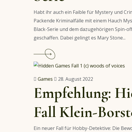
Habt ihr auch ein Faible für Mystery und Cr
Packende Kriminalfälle mit einem Hauch Myst
Black-Serie und dem dazugehörigen Spin-off
geschaffen. Dabei gelingt es Mary Stone...
Continue
reading
Empfehlung:
Winter
Games
28. August 2022
Black
Empfehlung: H
&
Autumn
Fall Klein-Bors
Trent
–
Frauenpower
Ein neuer Fall für Hobby-Detektive: Die Bew