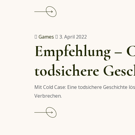
Continue
reading
True
Crime:
Games
3. April 2022
Echte
Empfehlung – C
Fälle
todsichere Gesc
Mit Cold Case: Eine todsichere Geschichte l
Verbrechen.
Continue
reading
Empfehlung