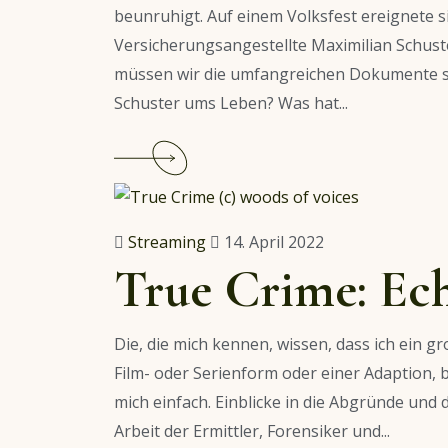
in
beunruhigt. Auf einem Volksfest ereignete s
Serie
Versicherungsangestellte Maximilian Schuste
müssen wir die umfangreichen Dokumente si
Schuster ums Leben? Was hat...
Continue
reading
Empfehlung:
Hidden
Streaming
14. April 2022
Games
True Crime: Ech
–
Der
Die, die mich kennen, wissen, dass ich ein 
Fall
Film- oder Serienform oder einer Adaption, 
Klein-
mich einfach. Einblicke in die Abgründe und
Borstelheim
Arbeit der Ermittler, Forensiker und...