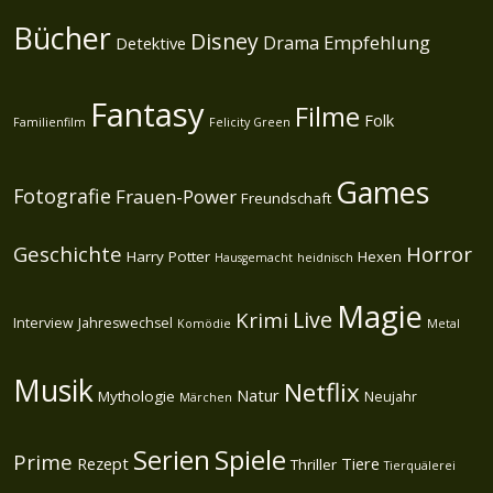
Bücher
Disney
Empfehlung
Drama
Detektive
Fantasy
Filme
Folk
Familienfilm
Felicity Green
Games
Fotografie
Frauen-Power
Freundschaft
Geschichte
Horror
Harry Potter
Hexen
Hausgemacht
heidnisch
Magie
Live
Krimi
Interview
Jahreswechsel
Komödie
Metal
Musik
Netflix
Natur
Mythologie
Neujahr
Märchen
Spiele
Serien
Prime
Rezept
Tiere
Thriller
Tierquälerei