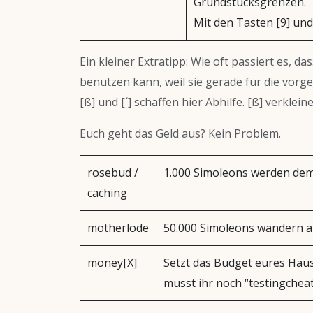
Grundstücksgrenzen.
Mit den Tasten [9] un
Ein kleiner Extratipp: Wie oft passiert es, 
benutzen kann, weil sie gerade für die vorge
[ß] und [´] schaffen hier Abhilfe. [ß] verklei
Euch geht das Geld aus? Kein Problem.
rosebud /
1.000 Simoleons werden dem
caching
motherlode
50.000 Simoleons wandern a
money[X]
Setzt das Budget eures Haus
müsst ihr noch “testingchea