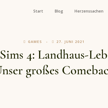
Start
Blog
Herzenssachen
Specials
Soulmates On Tour
GAMES
27. JUNI 2021
Porträts
 Sims 4: Landhaus-Leb
nser großes Comeba