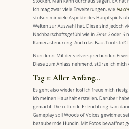
Stocken. Man kann durchaus sagen, EA hat mi
Ich mag zwar viele Erweiterungen, wie
Nachh
stoßen mir viele Aspekte des Hauptspiels übe
Welten zur Auswahl hat. Diese sind jedoch vie
Nachbarschaftsgefühl wie in
Sims
2
oder
3
n
Kamerasteuerung. Auch das Bau-Tool stößt z
Nun denn: Mit der vielversprechenden Erwe
Diese zum Anlass nehmend, stürze ich mich 
Tag 1: Aller Anfang…
Es geht also wieder los! Ich freue mich riesi
ich meinen Haushalt erstellen. Darüber habe
gemacht. Die rettende Erleuchtung kam dann
Gameplay soll Woods of Voices gewidmet sein
bezaubernde Hündin. Mit Fotos bewaffnet g