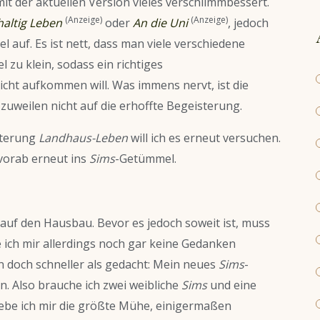
t der aktuellen Version vieles verschlimmbessert.
(Anzeige)
(Anzeige)
altig Leben
oder
An die Uni
, jedoch
l auf. Es ist nett, dass man viele verschiedene
l zu klein, sodass ein richtiges
icht aufkommen will. Was immens nervt, ist die
uweilen nicht auf die erhoffte Begeisterung.
iterung
Landhaus-Leben
will ich es erneut versuchen.
vorab erneut ins
Sims
-Getümmel.
g auf den Hausbau. Bevor es jedoch soweit ist, muss
 ich mir allerdings noch gar keine Gedanken
 doch schneller als gedacht: Mein neues
Sims
-
. Also brauche ich zwei weibliche
Sims
und eine
ebe ich mir die größte Mühe, einigermaßen