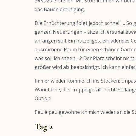
Sims
zu erstellen. Mit Stolz können wir beha
das Bauen drauf ging.
Die Ernüchterung folgt jedoch schnell … So
ganzen Neuerungen – sitze ich erstmal etwas
anfangen soll. Ein hutzeliges, einladendes C
ausreichend Raum für einen schönen Garten.
was soll ich sagen …? Der Platz scheint nich
größer wird als beabsichtigt. Ich kann einfac
Immer wieder komme ich ins Stocken: Unpa
Wandfarbe, die Treppe gefällt nicht. So lang
Option!
Peu à peu gewöhne ich mich wieder an die 
Tag 2