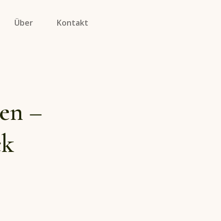
Über
Kontakt
en –
ck