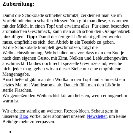
Zubereitung:
Damit die Schokolade schneller schmilzt, zerkleinert man sie im
Vorfeld mit einem scharfen Messer. Nun gibt man diese, zusammen
mit der Milch, in einen Topf und erwärmt alles. Für einen besonders
aromatischen Geschmack, kann man auch schon den Orangenabrieb
hinzufügen.
Tipp:
Damit der fertige Likör nicht gefiltert werden
muss, empfiehlt es sich, den Abrieb in ein Teesieb zu geben.
Ist die Schokolade komplett geschmolzen, folgt die
Weihnachtsstimmung: Wir behalten uns vor, dass man den Sud je
nach dem eigenen Gusto, mit Zimt, Nelken und Lebkuchengewürz
abschmeckt. Da dies doch recht spezielle Gewürze sind, welche
nicht jeder mag, geben wir an dieser Stelle nur eine empfohlene
Mengenagabe.
Anschließend gibt man den Wodka in den Topf und schmeckt ein
letztes Mal mit Vanillearoma ab. Danach füllt man den Likör in
sterile Flaschen.
Wir genießen den Weihnachtslikör am liebsten, wenn er angenehm
warm ist.
Wir arbeiten ständig an weiteren Rezept-Ideen. Schaut gern in
unserem
Blog
vorbei oder abonniert unseren
Newsletter
, um keine
Beiträge mehr zu verpassen.