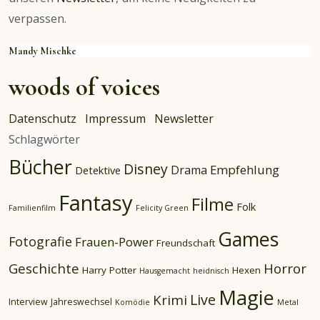
verpassen.
Mandy Mischke
woods of voices
Datenschutz
Impressum
Newsletter
Schlagwörter
Bücher
Disney
Empfehlung
Drama
Detektive
Fantasy
Filme
Folk
Familienfilm
Felicity Green
Games
Fotografie
Frauen-Power
Freundschaft
Geschichte
Horror
Harry Potter
Hexen
Hausgemacht
heidnisch
Magie
Live
Krimi
Interview
Jahreswechsel
Komödie
Metal