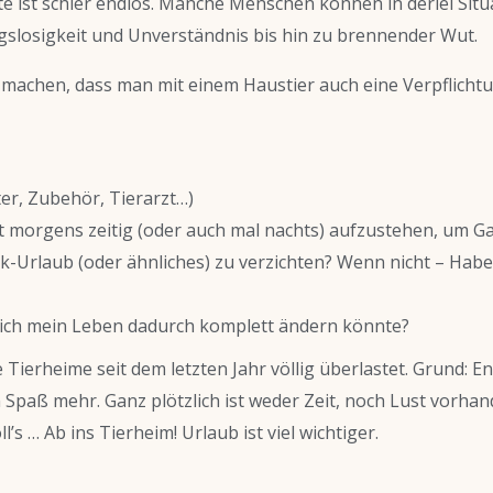
ste ist schier endlos. Manche Menschen können in derlei Sit
ngslosigkeit und Unverständnis bis hin zu brennender Wut.
 machen, dass man mit einem Haustier auch eine Verpflicht
tter, Zubehör, Tierarzt…)
t morgens zeitig (oder auch mal nachts) aufzustehen, um G
ik-Urlaub (oder ähnliches) zu verzichten? Wenn nicht – Habe 
 sich mein Leben dadurch komplett ändern könnte?
e Tierheime seit dem letzten Jahr völlig überlastet. Grund: 
Spaß mehr. Ganz plötzlich ist weder Zeit, noch Lust vorhand
 … Ab ins Tierheim! Urlaub ist viel wichtiger.