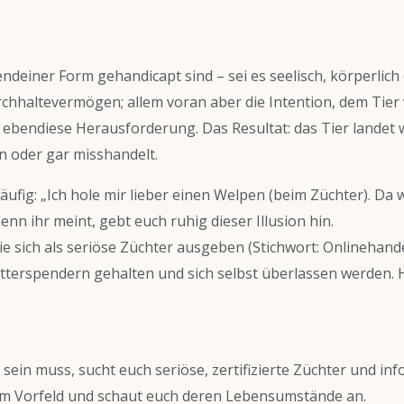
rgendeiner Form gehandicapt sind – sei es seelisch, körperlic
hhaltevermögen; allem voran aber die Intention, dem Tier w
 ebendiese Herausforderung. Das Resultat: das Tier landet 
n oder gar misshandelt.
ufig: „Ich hole mir lieber einen Welpen (beim Züchter). Da
enn ihr meint, gebt euch ruhig dieser Illusion hin.
 die sich als seriöse Züchter ausgeben (Stichwort: Onlineha
tterspendern gehalten und sich selbst überlassen werden. H
ein muss, sucht euch seriöse, zertifizierte Züchter und inf
 im Vorfeld und schaut euch deren Lebensumstände an.