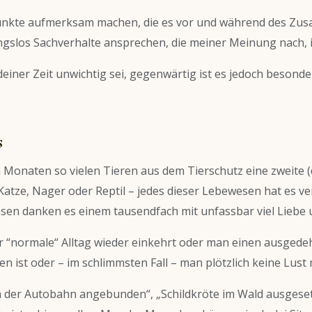
 Punkte aufmerksam machen, die es vor und während des Zu
ngslos Sachverhalte ansprechen, die meiner Meinung nach, 
deiner Zeit unwichtig sei, gegenwärtig ist es jedoch besond
s
en Monaten so vielen Tieren aus dem Tierschutz eine zweite (d
ze, Nager oder Reptil – jedes dieser Lebewesen hat es verd
sen danken es einem tausendfach mit unfassbar viel Liebe 
er “normale“ Alltag wieder einkehrt oder man einen ausge
en ist oder – im schlimmsten Fall – man plötzlich keine Lust
n der Autobahn angebunden“, „Schildkröte im Wald ausgeset