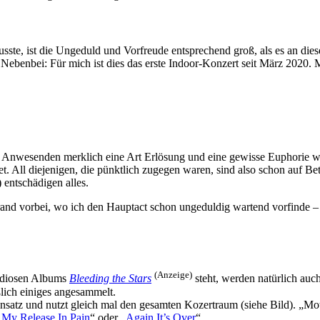
ste, ist die Ungeduld und Vorfreude entsprechend groß, als es an di
. Nebenbei: Für mich ist dies das erste Indoor-Konzert seit März 2020. 
len Anwesenden merklich eine Art Erlösung und eine gewisse Euphorie
et. All diejenigen, die pünktlich zugegen waren, sind also schon auf B
 entschädigen alles.
d vorbei, wo ich den Hauptact schon ungeduldig wartend vorfinde – di
(Anzeige)
andiosen Albums
Bleeding the Stars
steht, werden natürlich auc
ßlich einiges angesammelt.
reinsatz und nutzt gleich mal den gesamten Kozertraum (siehe Bild). „
„
My Release In Pain
“ oder „
Again It’s Over
“.