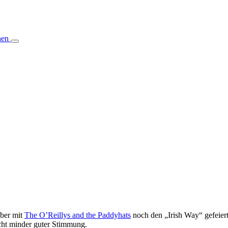
hen
ber mit
The O’Reillys and the Paddyhats
noch den „Irish Way“ gefeiert
cht minder guter Stimmung.