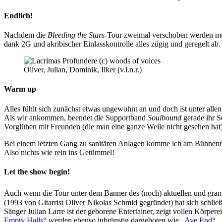
Endlich!
Nachdem die
Bleeding the Stars
-Tour zweimal verschoben werden mus
dank 2G und akribischer Einlasskontrolle alles zügig und geregelt ab
Oliver, Julian, Dominik, Ilker (v.l.n.r.)
Warm up
Alles fühlt sich zunächst etwas ungewohnt an und doch ist unter al
Als wir ankommen, beendet die Supportband
Soulbound
gerade ihr S
Vorglühen mit Freunden (die man eine ganze Weile nicht gesehen hat)
Bei einem letzten Gang zu sanitären Anlagen komme ich am Bühnenran
Also nichts wie rein ins Getümmel!
Let the show begin!
Auch wenn die Tour unter dem Banner des (noch) aktuellen und gr
(1993 von Gitarrist Oliver Nikolas Schmid gegründet) hat sich schlie
Sänger Julian Larre ist der geborene Entertainer, zeigt vollen Körpe
Empty Halls
“ werden ebenso inbrünstig dargeboten wie „
Ave End
“, 