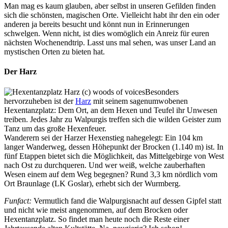
Man mag es kaum glauben, aber selbst in unseren Gefilden finden
sich die schönsten, magischen Orte. Vielleicht habt ihr den ein oder
anderen ja bereits besucht und könnt nun in Erinnerungen
schwelgen. Wenn nicht, ist dies womöglich ein Anreiz für euren
nächsten Wochenendtrip. Lasst uns mal sehen, was unser Land an
mystischen Orten zu bieten hat.
Der Harz
Besonders
hervorzuheben ist der
Harz
mit seinem sagenumwobenen
Hexentanzplatz: Dem Ort, an dem Hexen und Teufel ihr Unwesen
treiben. Jedes Jahr zu Walpurgis treffen sich die wilden Geister zum
Tanz um das große Hexenfeuer.
Wanderern sei der Harzer Hexenstieg nahegelegt: Ein 104 km
langer Wanderweg, dessen Höhepunkt der Brocken (1.140 m) ist. In
fünf Etappen bietet sich die Möglichkeit, das Mittelgebirge von West
nach Ost zu durchqueren. Und wer weiß, welche zauberhaften
Wesen einem auf dem Weg begegnen? Rund 3,3 km
nördlich vom
Ort Braunlage (LK Goslar), erhebt sich der Wurmberg.
Funfact:
Vermutlich fand die Walpurgisnacht auf dessen Gipfel statt
und nicht wie meist angenommen, auf dem Brocken oder
Hexentanzplatz. So findet man heute noch die Reste einer