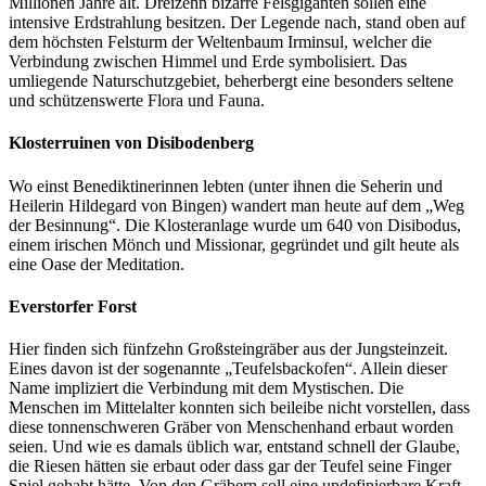
Millionen Jahre alt. Dreizehn bizarre Felsgiganten sollen eine
intensive Erdstrahlung besitzen. Der Legende nach, stand oben auf
dem höchsten Felsturm der Weltenbaum Irminsul, welcher die
Verbindung zwischen Himmel und Erde symbolisiert. Das
umliegende Naturschutzgebiet, beherbergt eine besonders seltene
und schützenswerte Flora und Fauna.
Klosterruinen von Disibodenberg
Wo einst Benediktinerinnen lebten (unter ihnen die Seherin und
Heilerin Hildegard von Bingen) wandert man heute auf dem „Weg
der Besinnung“. Die Klosteranlage wurde um 640 von Disibodus,
einem irischen Mönch und Missionar, gegründet und gilt heute als
eine Oase der Meditation.
Everstorfer Forst
Hier finden sich fünfzehn Großsteingräber aus der Jungsteinzeit.
Eines davon ist der sogenannte „Teufelsbackofen“. Allein dieser
Name impliziert die Verbindung mit dem Mystischen. Die
Menschen im Mittelalter konnten sich beileibe nicht vorstellen, dass
diese tonnenschweren Gräber von Menschenhand erbaut worden
seien. Und wie es damals üblich war, entstand schnell der Glaube,
die Riesen hätten sie erbaut oder dass gar der Teufel seine Finger
Spiel gehabt hätte. Von den Gräbern soll eine undefinierbare Kraft