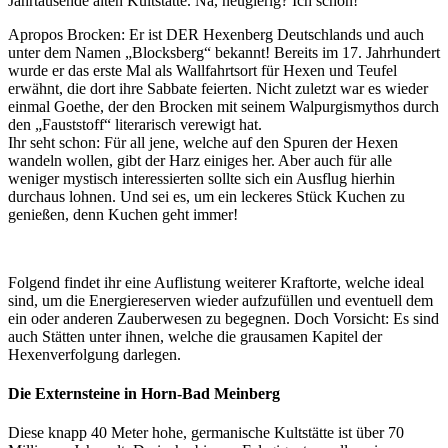
Jahrtausende alten Kultstätte. Na, neugierig? Ich schon!
Apropos Brocken: Er ist DER Hexenberg Deutschlands und auch
unter dem Namen „Blocksberg“ bekannt! Bereits im 17. Jahrhundert
wurde er das erste Mal als Wallfahrtsort für Hexen und Teufel
erwähnt, die dort ihre Sabbate feierten. Nicht zuletzt war es wieder
einmal Goethe, der den Brocken mit seinem Walpurgismythos durch
den „Fauststoff“ literarisch verewigt hat.
Ihr seht schon: F
ür all jene, welche auf den Spuren der Hexen
wandeln wollen, gibt
der Harz einiges her. Aber auch für alle
weniger mystisch interessierten sollte sich ein Ausflug hierhin
durchaus lohnen. Und sei es, um ein leckeres Stück Kuchen zu
genießen, denn Kuchen geht immer!
Folgend findet ihr eine Auflistung weiterer Kraftorte, welche ideal
sind, um die Energiereserven wieder aufzufüllen und eventuell dem
ein oder anderen Zauberwesen zu begegnen. Doch Vorsicht: Es sind
auch Stätten unter ihnen, welche die grausamen Kapitel der
Hexenverfolgung darlegen.
Die Externsteine in Horn-Bad Meinberg
Diese knapp 40 Meter hohe, germanische Kultstätte ist über 70