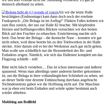
dennoch allerhand zu sehen.
Als wir die letzte Halle
besichtigten (Endmontage) kam dann doch noch der ersehnte
Funkspruch: „Die Beluga ist im Anflug!“ Flinken Fußes kehrten wir
zum Bus zurück, der uns zur Halle 82 brachte. Mit klopfenden
Herzen und hoffnungsvollen Blicken versuchten wir den besten
Blick auf den Frachter zu erhaschen. Ernüchterung machte sich
breit. Das beste der Beluga – die ikonische Nase – konnten wir gar
nicht sehen, weil diese bereits bis zu den Triebwerken in der Halle
steckte. Aber darum soll es bei der Werkstour auch gar nicht gehen.
Man wolle uns schließlich nur die Besonderheit des Be- und
Entladens zeigen. Nämlich, wie sich das Hallentor komplett um das
Flugzeug schließt – toll!
Bitte nicht falsch verstehen… Das ist schon interessant und äußerst
spannend. Wenn man allerdings unter anderem hierher gekommen
ist, um die Beluga in ihrer vollumfänglichen Schönheit zu sehen, sei
an dieser Stelle eine dezente Enttäuschung durchaus angebracht.
Nichtsdestotrotz gaben wir die Hoffnung nicht auf. Die Maschine
war ja eben erst beim Entladen und würde später bestimmt auch
wieder abheben.
Mobbing am Rollfeld