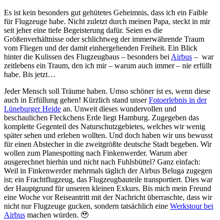
Es ist kein besonders gut gehütetes Geheimnis, dass ich ein Faible
für Flugzeuge habe. Nicht zuletzt durch meinen Papa, steckt in mir
seit jeher eine tiefe Begeisterung dafür. Seien es die
Größenverhältnisse oder schlichtweg der immerwährende Traum
vom Fliegen und der damit einhergehenden Freiheit. Ein Blick
hinter die Kulissen des Flugzeugbaus – besonders bei
Airbus
–
war
zeitlebens ein Traum, den ich mir – warum auch immer – nie erfüllt
habe. Bis jetzt…
Jeder Mensch soll Träume haben. Umso schöner ist es, wenn diese
auch in Erfüllung gehen! Kürzlich stand unser
Fotoerlebnis in der
Lüneburger Heide
an. Unweit dieses wundervollen und
beschaulichen Fleckchens Erde liegt Hamburg. Zugegeben das
komplette Gegenteil des Naturschutzgebietes, welches wir wenig
später sehen und erleben wollten. Und doch haben wir uns bewusst
für einen Abstecher in die zweitgrößte deutsche Stadt begeben. Wir
wollen zum Planespotting nach Finkenwerder. Warum aber
ausgerechnet hierhin und nicht nach Fuhlsbüttel? Ganz einfach:
Weil in Finkenwerder mehrmals täglich der Airbus Beluga zugegen
ist; ein Frachtflugzeug, das Flugzeugbauteile transportiert. Dies war
der Hauptgrund für unseren kleinen Exkurs. Bis mich mein Freund
eine Woche vor Reiseantritt mit der Nachricht überraschte, dass wir
nicht nur Flugzeuge gucken, sondern tatsächlich eine
Werkstour bei
Airbus
machen würden. 🥹