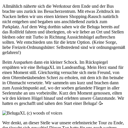
Allmählich näherte sich die Werkstour dem Ende und der Bus
brachte uns zurück ins Besucherzentrum. Mit etwas Zeitdruck im
Nacken ließen wir uns einen kleinen Shopping-Rausch natürlich
nicht entgehen und begaben uns anschließend zurück zum
Parkplatz. Auf dem Weg dorthin sahen wir die Beluga bereits auf
das Rollfeld fahren und überlegten, ob wir lieber an Ort und Stellen
bleiben oder mit Turbo in Richtung Aussichtshügel aufbrechen
sollten. Wir entschieden uns für die letzte Option. (Keine Sorge,
liebe Freizeit-Ordnungshüter: Selbstredend sind wir ordnungsgemäß
gefahren!)
Beim Ausparken dann ein kleiner Schock. Im Rückspiegel
erspähten wir eine BelugaXL im Landeanflug. Mein Herz stand für
einen Moment still. Gleichzeitig versuchte sich mein Freund, von
dem Ohrenbetäubenden Schrei zu erholen, mit dem ich ihn beinahe
in Ohnmacht versetzte. Wir sammeln uns kurz und brachen dann
zum Aussichtspunkt auf, wo der soeben gelandete Flieger in aller
Seelenruhe an uns vorbeirollte. Kurz den Moment genossen, eilten
wir den kleinen Hügel hinauf und erlebten unsere Glanzstunde. Wir
hatten es geschafft und sahen den Start einer Beluga! 🥳
Wer denkt, an dieser Stelle war unsere erlebnisreiche Tour zu Ende,
der täuscht sich gewaltig! Dieser Tag hatte für uns noch weitere