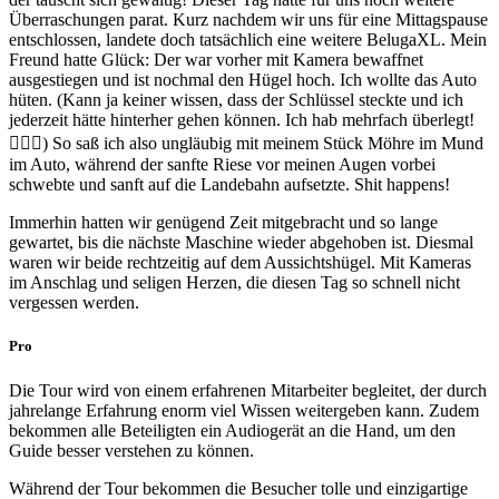
Überraschungen parat. Kurz nachdem wir uns für eine Mittagspause
entschlossen, landete doch tatsächlich eine weitere BelugaXL. Mein
Freund hatte Glück: Der war vorher mit Kamera bewaffnet
ausgestiegen und ist nochmal den Hügel hoch. Ich wollte das Auto
hüten. (Kann ja keiner wissen, dass der Schlüssel steckte und ich
jederzeit hätte hinterher gehen können. Ich hab mehrfach überlegt!
🤦🏻‍♀️) So saß ich also ungläubig mit meinem Stück Möhre im Mund
im Auto, während der sanfte Riese vor meinen Augen vorbei
schwebte und sanft auf die Landebahn aufsetzte. Shit happens!
Immerhin hatten wir genügend Zeit mitgebracht und so lange
gewartet, bis die nächste Maschine wieder abgehoben ist. Diesmal
waren wir beide rechtzeitig auf dem Aussichtshügel. Mit Kameras
im Anschlag und seligen Herzen, die diesen Tag so schnell nicht
vergessen werden.
Pro
Die Tour wird von einem erfahrenen Mitarbeiter begleitet, der durch
jahrelange Erfahrung enorm viel Wissen weitergeben kann. Zudem
bekommen alle Beteiligten ein Audiogerät an die Hand, um den
Guide besser verstehen zu können.
Während der Tour bekommen die Besucher tolle und einzigartige