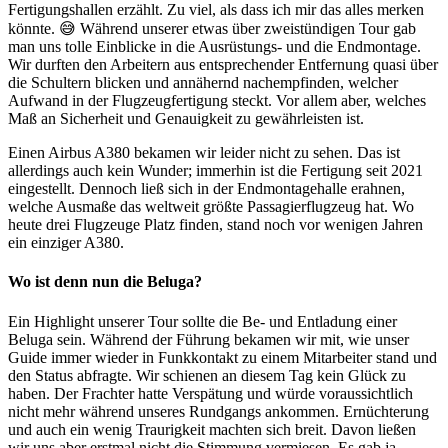
Fertigungshallen erzählt. Zu viel, als dass ich mir das alles merken
könnte. 😅 Während unserer etwas über zweistündigen Tour gab
man uns tolle Einblicke in die Ausrüstungs- und die Endmontage.
Wir durften den Arbeitern aus entsprechender Entfernung quasi über
die Schultern blicken und annähernd nachempfinden, welcher
Aufwand in der Flugzeugfertigung steckt. Vor allem aber, welches
Maß an Sicherheit und Genauigkeit zu gewährleisten ist.
Einen Airbus A380 bekamen wir leider nicht zu sehen. Das ist
allerdings auch kein Wunder; immerhin ist die Fertigung seit 2021
eingestellt. Dennoch ließ sich in der Endmontagehalle erahnen,
welche Ausmaße das weltweit größte Passagierflugzeug hat. Wo
heute drei Flugzeuge Platz finden, stand noch vor wenigen Jahren
ein einziger A380.
Wo ist denn nun die Beluga?
Ein Highlight unserer Tour sollte die Be- und Entladung einer
Beluga sein. Während der Führung bekamen wir mit, wie unser
Guide immer wieder in Funkkontakt zu einem Mitarbeiter stand und
den Status abfragte. Wir schienen an diesem Tag kein Glück zu
haben. Der Frachter hatte Verspätung und würde voraussichtlich
nicht mehr während unseres Rundgangs ankommen. Ernüchterung
und auch ein wenig Traurigkeit machten sich breit. Davon ließen
wir uns aber erstmal nicht die Stimmung vermiesen. Es gab ja