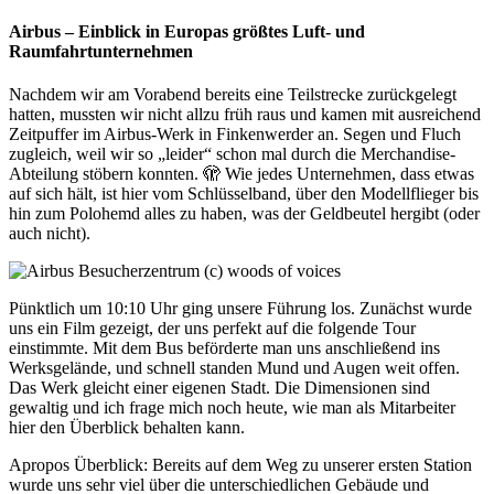
Airbus – Einblick in Europas größtes Luft- und
Raumfahrtunternehmen
Nachdem wir am Vorabend bereits eine Teilstrecke zurückgelegt
hatten, mussten wir nicht allzu früh raus und kamen mit ausreichend
Zeitpuffer im Airbus-Werk in Finkenwerder an. Segen und Fluch
zugleich, weil wir so „leider“ schon mal durch die Merchandise-
Abteilung stöbern konnten. 🫣 Wie jedes Unternehmen, dass etwas
auf sich hält, ist hier vom Schlüsselband, über den Modellflieger bis
hin zum Polohemd alles zu haben, was der Geldbeutel hergibt (oder
auch nicht).
Pünktlich um 10:10 Uhr ging unsere Führung los. Zunächst wurde
uns ein Film gezeigt, der uns perfekt auf die folgende Tour
einstimmte. Mit dem Bus beförderte man uns anschließend ins
Werksgelände, und schnell standen Mund und Augen weit offen.
Das Werk gleicht einer eigenen Stadt. Die Dimensionen sind
gewaltig und ich frage mich noch heute, wie man als Mitarbeiter
hier den Überblick behalten kann.
Apropos Überblick: Bereits auf dem Weg zu unserer ersten Station
wurde uns sehr viel über die unterschiedlichen Gebäude und