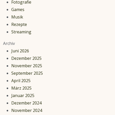
Fotografie
Strings
Games
–
Musik
Musikalischer
Rezepte
Jahresauftakt
Streaming
im
Archiv
Kerzenschein
Juni 2026
Dezember 2025
November 2025
September 2025
April 2025
März 2025
Januar 2025
Dezember 2024
November 2024