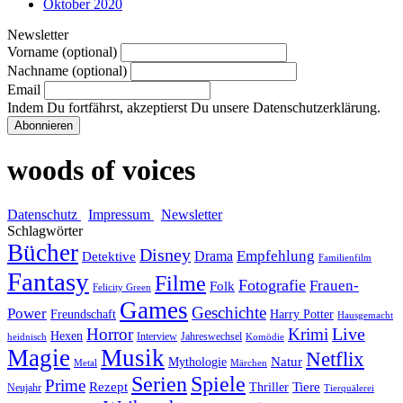
Oktober 2020
Newsletter
Vorname (optional)
Nachname (optional)
Email
Indem Du fortfährst, akzeptierst Du unsere Datenschutzerklärung.
woods of voices
Datenschutz
Impressum
Newsletter
Schlagwörter
Bücher
Disney
Empfehlung
Drama
Detektive
Familienfilm
Fantasy
Filme
Fotografie
Frauen-
Folk
Felicity Green
Games
Geschichte
Power
Freundschaft
Harry Potter
Hausgemacht
Horror
Krimi
Live
Hexen
Interview
Jahreswechsel
heidnisch
Komödie
Magie
Musik
Netflix
Natur
Mythologie
Metal
Märchen
Serien
Spiele
Prime
Rezept
Tiere
Thriller
Neujahr
Tierquälerei