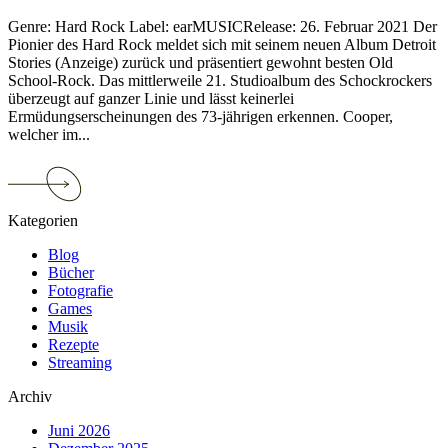
Genre: Hard Rock Label: earMUSICRelease: 26. Februar 2021 Der
Pionier des Hard Rock meldet sich mit seinem neuen Album Detroit
Stories (Anzeige) zurück und präsentiert gewohnt besten Old
School-Rock. Das mittlerweile 21. Studioalbum des Schockrockers
überzeugt auf ganzer Linie und lässt keinerlei
Ermüdungserscheinungen des 73-jährigen erkennen. Cooper,
welcher im...
Continue
reading
Alice
Kategorien
Cooper
–
Blog
Detroit
Bücher
Stories
Fotografie
Games
Musik
Rezepte
Streaming
Archiv
Juni 2026