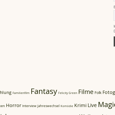
Fantasy
Filme
Fotog
hlung
Folk
Familienfilm
Felicity Green
Magi
Live
Horror
Krimi
xen
Interview
Jahreswechsel
Komödie