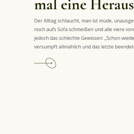
mal eine Heraus
Der Alltag schlaucht, man ist müde, unausg
noch aufs Sofa schmeißen und alle viere vo
jedoch das schlechte Gewissen: „Schon wiede
versumpft allmählich und das letzte beendete
Continue
reading
Challenge
accepted
–
Gönn
dir
mal
eine