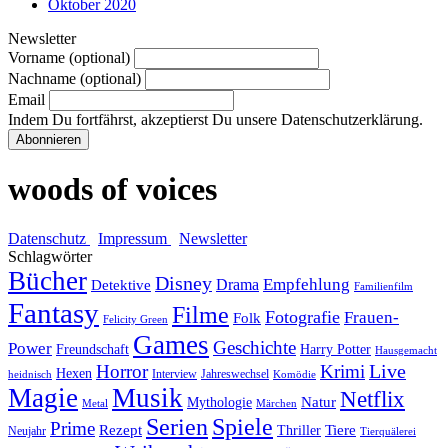
Oktober 2020
Newsletter
Vorname (optional)
Nachname (optional)
Email
Indem Du fortfährst, akzeptierst Du unsere Datenschutzerklärung.
woods of voices
Datenschutz
Impressum
Newsletter
Schlagwörter
Bücher
Disney
Empfehlung
Drama
Detektive
Familienfilm
Fantasy
Filme
Fotografie
Frauen-
Folk
Felicity Green
Games
Geschichte
Power
Freundschaft
Harry Potter
Hausgemacht
Horror
Krimi
Live
Hexen
Interview
Jahreswechsel
heidnisch
Komödie
Magie
Musik
Netflix
Natur
Mythologie
Metal
Märchen
Serien
Spiele
Prime
Rezept
Tiere
Thriller
Neujahr
Tierquälerei