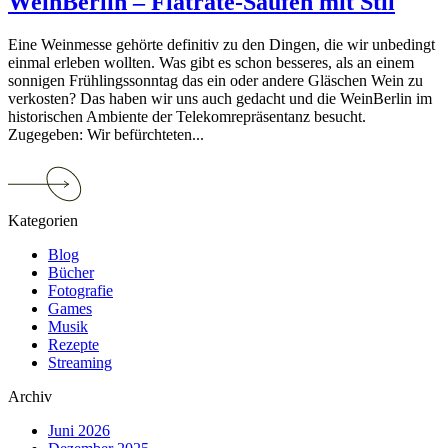
WeinBerlin – Flatrate-Saufen mit Stil
Eine Weinmesse gehörte definitiv zu den Dingen, die wir unbedingt
einmal erleben wollten. Was gibt es schon besseres, als an einem
sonnigen Frühlingssonntag das ein oder andere Gläschen Wein zu
verkosten? Das haben wir uns auch gedacht und die WeinBerlin im
historischen Ambiente der Telekomrepräsentanz besucht.
Zugegeben: Wir befürchteten...
Continue
reading
WeinBerlin
Kategorien
–
Flatrate-
Blog
Saufen
Bücher
mit
Fotografie
Stil
Games
Musik
Rezepte
Streaming
Archiv
Juni 2026