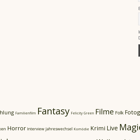
Fantasy
Filme
Fotog
hlung
Folk
Familienfilm
Felicity Green
Magi
Live
Horror
Krimi
xen
Interview
Jahreswechsel
Komödie