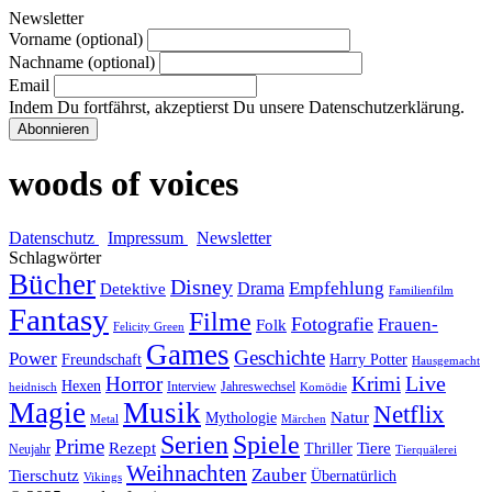
Newsletter
Vorname (optional)
Nachname (optional)
Email
Indem Du fortfährst, akzeptierst Du unsere Datenschutzerklärung.
woods of voices
Datenschutz
Impressum
Newsletter
Schlagwörter
Bücher
Disney
Empfehlung
Drama
Detektive
Familienfilm
Fantasy
Filme
Fotografie
Frauen-
Folk
Felicity Green
Games
Geschichte
Power
Freundschaft
Harry Potter
Hausgemacht
Horror
Krimi
Live
Hexen
Interview
Jahreswechsel
heidnisch
Komödie
Magie
Musik
Netflix
Natur
Mythologie
Metal
Märchen
Serien
Spiele
Prime
Rezept
Tiere
Thriller
Neujahr
Tierquälerei
Weihnachten
Zauber
Tierschutz
Übernatürlich
Vikings