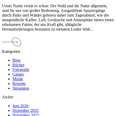
Unser Name verrät es schon: Der Wald und die Natur allgemein,
sind für uns von großer Bedeutung. Ausgedehnte Spaziergänge
durch Parks und Wälder gehören daher zum Tagesablauf, wie der
morgendliche Kaffee. Luft, Geräusche und Atmosphäre bieten einen
erholsamen Faktor, der uns Kraft gibt, alltägliche
Herausforderungen besonnen zu meistern.Leider fehlt...
Continue
reading
Mensch
Kategorien
und
Natur
Blog
im
Bücher
Zweiklang
Fotografie
Games
Musik
Rezepte
Streaming
Archiv
Juni 2026
Dezember 2025
November 2025