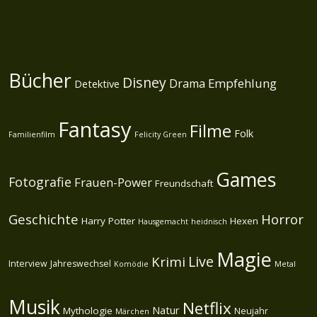
SCHLAGWÖRTER
Bücher
Disney
Empfehlung
Drama
Detektive
Fantasy
Filme
Folk
Familienfilm
Felicity Green
Games
Fotografie
Frauen-Power
Freundschaft
Geschichte
Horror
Harry Potter
Hexen
Hausgemacht
heidnisch
Magie
Live
Krimi
Interview
Jahreswechsel
Komödie
Metal
Musik
Netflix
Natur
Mythologie
Neujahr
Märchen