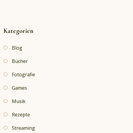
Flüsse
von
London
&
Kategorien
Schwarzer
Mond
Blog
über
Soho
Bücher
Fotografie
Games
Musik
Rezepte
Streaming