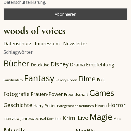
Datenschutzerklärung.
woods of voices
Datenschutz
Impressum
Newsletter
Schlagwörter
Bücher
Disney
Empfehlung
Drama
Detektive
Fantasy
Filme
Folk
Familienfilm
Felicity Green
Games
Fotografie
Frauen-Power
Freundschaft
Geschichte
Horror
Harry Potter
Hexen
Hausgemacht
heidnisch
Magie
Live
Krimi
Interview
Jahreswechsel
Komödie
Metal
Musik