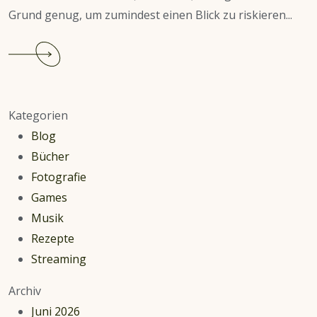
Grund genug, um zumindest einen Blick zu riskieren...
Continue
reading
Die
Kaiserin:
Kategorien
Eine
Blog
Netflix-
Bücher
Serie
Fotografie
in
Games
der
Musik
Kritik
Rezepte
Streaming
Archiv
Juni 2026