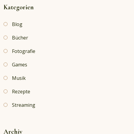
30
Kategorien
Jahre
Fiddler’s
Blog
Green!
Bücher
Fotografie
Games
Musik
Rezepte
Streaming
Archiv