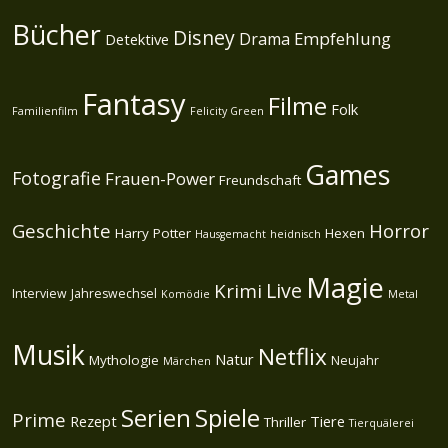
Bücher
Disney
Empfehlung
Drama
Detektive
Fantasy
Filme
Folk
Familienfilm
Felicity Green
Games
Fotografie
Frauen-Power
Freundschaft
Geschichte
Horror
Harry Potter
Hexen
Hausgemacht
heidnisch
Magie
Live
Krimi
Interview
Jahreswechsel
Komödie
Metal
Musik
Netflix
Natur
Mythologie
Neujahr
Märchen
Spiele
Serien
Prime
Rezept
Tiere
Thriller
Tierquälerei