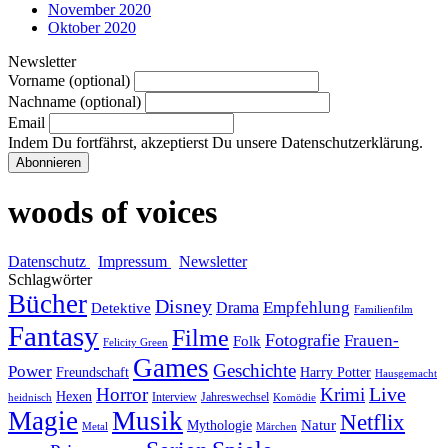
November 2020
Oktober 2020
Newsletter
Vorname (optional)
Nachname (optional)
Email
Indem Du fortfährst, akzeptierst Du unsere Datenschutzerklärung.
woods of voices
Datenschutz
Impressum
Newsletter
Schlagwörter
Bücher
Disney
Empfehlung
Drama
Detektive
Familienfilm
Fantasy
Filme
Fotografie
Frauen-
Folk
Felicity Green
Games
Geschichte
Power
Freundschaft
Harry Potter
Hausgemacht
Horror
Krimi
Live
Hexen
Interview
Jahreswechsel
heidnisch
Komödie
Magie
Musik
Netflix
Natur
Mythologie
Metal
Märchen