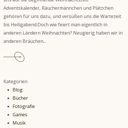
Adventskalender, Räuchermännchen und Plätzchen
gehören für uns dazu, und versüßen uns die Wartezeit
bis Heiligabend.Doch wie feiert man eigentlich in
anderen Ländern Weihnachten? Neugierig haben wir in
anderen Bräuchen...
Continue
reading
Weihnachten
in
Kategorien
Island:
Blog
Wenn
Bücher
die
Fotografie
Trolle
Games
Einzug
Musik