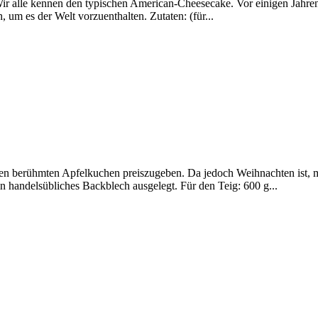
 Wir alle kennen den typischen American-Cheesecake. Vor einigen Jahre
 um es der Welt vorzuenthalten. Zutaten: (für...
n berühmten Apfelkuchen preiszugeben. Da jedoch Weihnachten ist, ma
in handelsübliches Backblech ausgelegt. Für den Teig: 600 g...