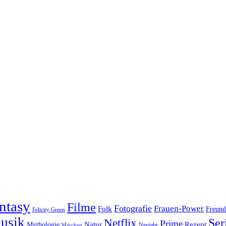
ntasy
Filme
Fotografie
Frauen-Power
Folk
Freund
Felicity Green
usik
Ser
Netflix
Prime
Natur
Rezept
Mythologie
Neujahr
Märchen