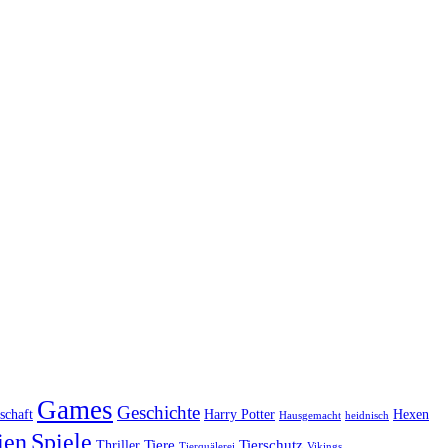
Games
Geschichte
schaft
Harry Potter
Hexen
Hausgemacht
heidnisch
ien
Spiele
Tiere
Tierschutz
Thriller
Tierquälerei
Vikings