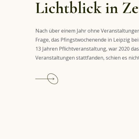
Lichtblick in Z
Nach über einem Jahr ohne Veranstaltungen
Frage, das Pfingstwochenende in Leipzig bei
13 Jahren Pflichtveranstaltung, war 2020 da
Veranstaltungen stattfanden, schien es nicht 
Continue
reading
Wave
Gotik
Treffen
2021
–
Ein
Lichtblick