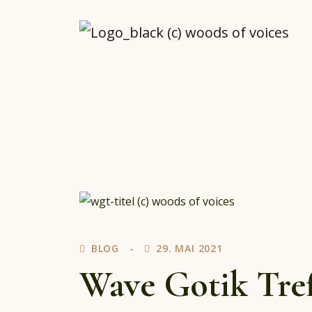
woodsofvoices.de
Reviews, Stories und Herzenssachen
BLOG
29. MAI 2021
Wave Gotik Tref