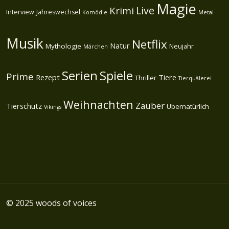
Magie
Live
Krimi
Interview
Jahreswechsel
Komödie
Metal
Musik
Netflix
Natur
Mythologie
Neujahr
Märchen
Spiele
Serien
Prime
Rezept
Tiere
Thriller
Tierquälerei
Weihnachten
Zauber
Tierschutz
Übernatürlich
Vikings
© 2025 woods of voices