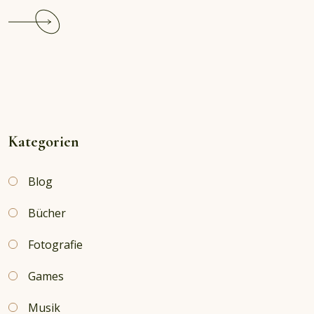
Continue
reading
Weihnachten
in
Island:
Wenn
die
Trolle
Kategorien
Einzug
halten
Blog
Bücher
Fotografie
Games
Musik