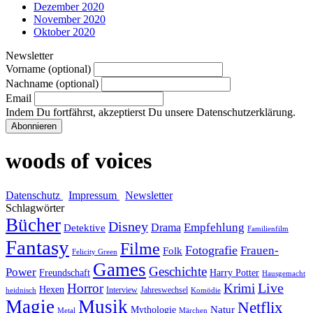
Dezember 2020
November 2020
Oktober 2020
Newsletter
Vorname (optional)
Nachname (optional)
Email
Indem Du fortfährst, akzeptierst Du unsere Datenschutzerklärung.
woods of voices
Datenschutz
Impressum
Newsletter
Schlagwörter
Bücher
Disney
Empfehlung
Drama
Detektive
Familienfilm
Fantasy
Filme
Fotografie
Frauen-
Folk
Felicity Green
Games
Geschichte
Power
Freundschaft
Harry Potter
Hausgemacht
Horror
Krimi
Live
Hexen
Interview
Jahreswechsel
heidnisch
Komödie
Magie
Musik
Netflix
Natur
Mythologie
Metal
Märchen