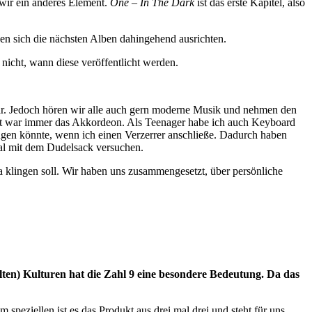
 wir ein anderes Element.
One – In The Dark
ist das erste Kapitel, also
n sich die nächsten Alben dahingehend ausrichten.
nicht, wann diese veröffentlicht werden.
 war. Jedoch hören wir alle auch gern moderne Musik und nehmen den
nt war immer das Akkordeon. Als Teenager habe ich auch Keyboard
ugen könnte, wenn ich einen Verzerrer anschließe. Dadurch haben
mal mit dem Dudelsack versuchen.
na klingen soll. Wir haben uns zusammengesetzt, über persönliche
alten) Kulturen hat die Zahl 9 eine besondere Bedeutung. Da das
 speziellen ist es das Produkt aus drei mal drei und steht für uns.