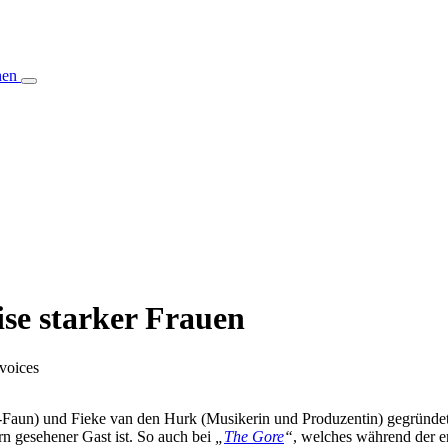
hen
se starker Frauen
n) und Fieke van den Hurk (Musikerin und Produzentin) gegründet. Zu
ern gesehener Gast ist. So auch bei
„
The Gore
“
, welches während der er