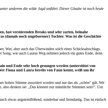
unter anderem die wilde Jagd anführt. Dieser Glaube ist noch heute
en, fast verstörenden Breaks und sehr zarten, beinahe
as (damals noch ungeborener) Tochter. Was ist die Geschichte
uer, Wut, aber auch das Überwinden solch eines Schicksalsschlags.
 Der Song, wie auch Lauras Weg nehmen jedoch ein gutes Ende, denn
ain und Ende sehr hoch gesungen werden (unterstützt von
 (Wer Fiona und Laura bereits von Faun kennt, weiß um ihr
iner hohen Stimme assoziiert werden und nur das als „schön“ gilt. Wir
nnen, also denken sie: „Das können nur männliche Stimmen sein!“. Um
ht auch etwas angsteinflößend, sonderbar und fremdartig. Das ist einfach