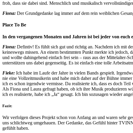
froh, dass sie dabei sind. Menschlich und musikalisch vervollständigen
Fiona:
Der Grundgedanke lag immer auf dem rein weiblichen Gesang un
Place To Be
In den vergangenen Monaten und Jahren ist bei jeder von euch ei
Fiona:
Defintiv! Es fühlt sich gut und richtig an. Nachdem ich mit de
keineswegs missen. An einem bestimmten Punkt merkte ich jedoch, da
und wollte dahingehend einfach frei sein – raus aus der Mittelalter-Sc
unterstützen uns dabei gegenseitig. Es ist einfach eine tolle Arbeitsat
Fieke:
Ich habe im Laufe der Jahre in vielen Bands gespielt. Irgendw
nie eine Vollzeitmusikerin und habe mich daher auf der Bühne immer 
ich es schon irgendwie vermisse. Da realisierte ich, dass es doch Teil v
Als Fiona und Laura gefragt haben, ob ich ihre Musik produzieren wür
ich es realisierte, habe ich „Ja“ gesagt. Ich bin sozusagen wieder ang
Fazit:
Wir verfolgen dieses Projekt schon von Anfang an und waren sehr ge
uns schlichtweg umgehauen. Der Gedanke, das Gefühl hinter TVINNA 
gefühlt haben.