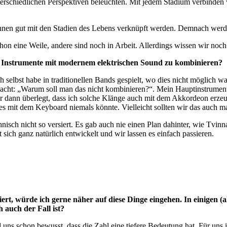
terschiedlichen Perspektiven beleuchten. Mit jedem Stadium verbinden
önnen gut mit den Stadien des Lebens verknüpft werden. Demnach werde
on eine Weile, andere sind noch in Arbeit. Allerdings wissen wir noch 
ssene Instrumente mit modernem elektrischen Sound zu kombinieren?
 selbst habe in traditionellen Bands gespielt, wo dies nicht möglich
dacht: „Warum soll man das nicht kombinieren?“. Mein Hauptinstrume
ir dann überlegt, dass ich solche Klänge auch mit dem Akkordeon erze
h es mit dem Keyboard niemals könnte. Vielleicht sollten wir das auch 
hnisch nicht so versiert. Es gab auch nie einen Plan dahinter, wie Tvin
sich ganz natürlich entwickelt und wir lassen es einfach passieren.
iert, würde ich gerne näher auf diese Dinge eingehen. In einigen (
 auch der Fall ist?
d uns schon bewusst, dass die Zahl eine tiefere Bedeutung hat. Für uns im