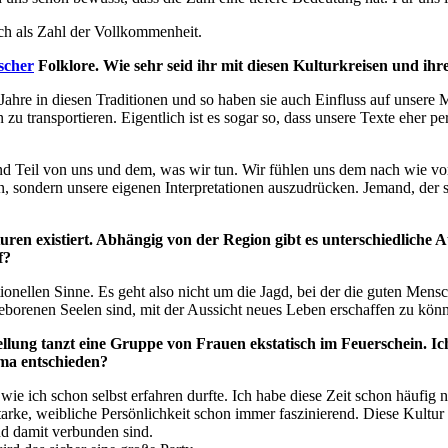
auch als Zahl der Vollkommenheit.
scher
Folklore. Wie sehr seid ihr mit diesen Kulturkreisen und i
ahre in diesen Traditionen und so haben sie auch Einfluss auf unsere 
n zu transportieren. Eigentlich ist es sogar so, dass unsere Texte eher 
nd Teil von uns und dem, was wir tun. Wir fühlen uns dem nach wie vor
n, sondern unsere eigenen Interpretationen auszudrücken. Jemand, der 
lturen existiert. Abhängig von der Region gibt es unterschiedliche
f?
ionellen Sinne. Es geht also nicht um die Jagd, bei der die guten Mens
geborenen Seelen sind, mit der Aussicht neues Leben erschaffen zu kön
llung tanzt eine Gruppe von Frauen ekstatisch im Feuerschein. Ic
ma entschieden?
wie ich schon selbst erfahren durfte. Ich habe diese Zeit schon häufig n
e, weibliche Persönlichkeit schon immer faszinierend. Diese Kultur wi
nd damit verbunden sind.