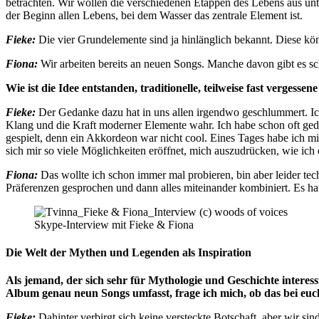
betrachten. Wir wollen die verschiedenen Etappen des Lebens aus un
der Beginn allen Lebens, bei dem Wasser das zentrale Element ist.
Fieke:
Die vier Grundelemente sind ja hinlänglich bekannt. Diese k
Fiona:
Wir arbeiten bereits an neuen Songs. Manche davon gibt es sch
Wie ist die Idee entstanden, traditionelle, teilweise fast verge
Fieke:
Der Gedanke dazu hat in uns allen irgendwo geschlummert. Ich
Klang und die Kraft moderner Elemente wahr. Ich habe schon oft ge
gespielt, denn ein Akkordeon war nicht cool. Eines Tages habe ich m
sich mir so viele Möglichkeiten eröffnet, mich auszudrücken, wie ic
Fiona:
Das wollte ich schon immer mal probieren, bin aber leider tec
Präferenzen gesprochen und dann alles miteinander kombiniert. Es hat 
Skype-Interview mit Fieke & Fiona
Die Welt der Mythen und Legenden als Inspiration
Als jemand, der sich sehr für Mythologie und Geschichte interess
Album genau neun Songs umfasst, frage ich mich, ob das bei euch
Fieke:
Dahinter verbirgt sich keine versteckte Botschaft, aber wir sin