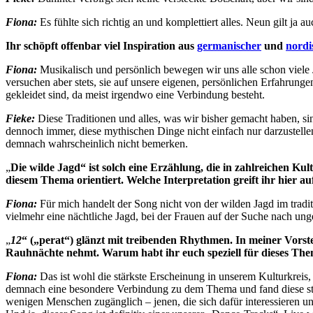
Fiona:
Es fühlte sich richtig an und komplettiert alles. Neun gilt ja 
Ihr schöpft offenbar viel Inspiration aus
germanischer
und
nordi
Fiona:
Musikalisch und persönlich bewegen wir uns alle schon viele J
versuchen aber stets, sie auf unsere eigenen, persönlichen Erfahrunge
gekleidet sind, da meist irgendwo eine Verbindung besteht.
Fieke:
Diese Traditionen und alles, was wir bisher gemacht haben, si
dennoch immer, diese mythischen Dinge nicht einfach nur darzustelle
demnach wahrscheinlich nicht bemerken.
„
Die wilde Jagd“ ist solch eine Erzählung, die in zahlreichen Ku
diesem Thema orientiert. Welche Interpretation greift ihr hier au
Fiona:
Für mich handelt der Song nicht von der wilden Jagd im tradit
vielmehr eine nächtliche Jagd, bei der Frauen auf der Suche nach un
„
12
“ („perat“) glänzt mit treibenden Rhythmen. In meiner Vorste
Rauhnächte nehmt. Warum habt ihr euch speziell für dieses The
Fiona:
Das ist wohl die stärkste Erscheinung in unserem Kulturkreis, 
demnach eine besondere Verbindung zu dem Thema und fand diese stark
wenigen Menschen zugänglich – jenen, die sich dafür interessieren u