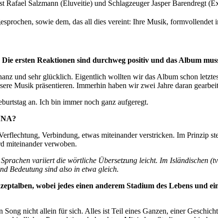
rist Rafael Salzmann (Eluveitie) und Schlagzeuger Jasper Barendregt (Ex
prochen, sowie dem, das all dies vereint: Ihre Musik, formvollendet 
Die ersten Reaktionen sind durchweg positiv und das Album muss
onanz und sehr glücklich. Eigentlich wollten wir das Album schon letzt
ere Musik präsentieren. Immerhin haben wir zwei Jahre daran gearbeit
eburtstag an. Ich bin immer noch ganz aufgeregt.
INNA?
Verflechtung, Verbindung, etwas miteinander verstricken. Im Prinzip s
ird miteinander verwoben.
achen variiert die wörtliche Übersetzung leicht. Im Isländischen (tvi
nd Bedeutung sind also in etwa gleich.
onzeptalben, wobei jedes einen anderem Stadium des Lebens und e
n Song nicht allein für sich. Alles ist Teil eines Ganzen, einer Gesch