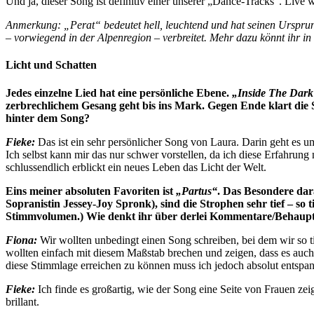
Und ja, dieser Song ist definitiv einer unserer „Dance-Tracks“. Live w
Anmerkung: „Perat“ bedeutet hell, leuchtend und hat seinen Urspru
– vorwiegend in der Alpenregion – verbreitet. Mehr dazu könnt ihr i
Licht und Schatten
Jedes einzelne Lied hat eine persönliche Ebene.
„Inside The Dark
zerbrechlichem Gesang geht bis ins Mark. Gegen Ende klart die
hinter dem Song?
Fieke:
Das ist ein sehr persönlicher Song von Laura. Darin geht es u
Ich selbst kann mir das nur schwer vorstellen, da ich diese Erfahr
schlussendlich erblickt ein neues Leben das Licht der Welt.
Eins meiner absoluten Favoriten ist
„Partus“
. Das Besondere dar
Sopranistin Jessey-Joy Spronk), sind die Strophen sehr tief – s
Stimmvolumen.) Wie denkt ihr über derlei Kommentare/Behaup
Fiona:
Wir wollten unbedingt einen Song schreiben, bei dem wir so ti
wollten einfach mit diesem Maßstab brechen und zeigen, dass es auch 
diese Stimmlage erreichen zu können muss ich jedoch absolut entspan
Fieke:
Ich finde es großartig, wie der Song eine Seite von Frauen zeigt
brillant.