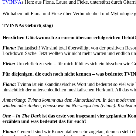
TVINNA
s Herz aus Fiona, Laura und Fieke, unterstützt durch Gitar
Wir haben mit Fiona und Fieke über Verbundenheit und Mythologie ges
TVINNAs Geburt(-stag)
Herzlichen Glückwunsch zu eurem überaus erfolgreichen Debüt! 
Fiona:
Fantastisch! Wir sind total überwältigt von der positiven Res
Lockdown-Sache. Jetzt wollten wir nicht mehr warten und endlich uns
Fieke:
Um ehrlich zu sein – für mich fühlt es sich ein bisschen wie G
Für diejenigen, die euch noch nicht kennen – was bedeutet TV
Fiona:
Tvinna ist ein skandinavisches Wort und bedeutet so viel wie 
hinsichtlich der unterschiedlichen musikalischen Herkunft. All das w
Anmerkung: Tvinna kommt aus dem Altnordischen. In den modernen Spr
winden oder drehen, ebenso wie im Norwegischen (tvinne). Kontext u
One – In The Dark
ist das erste von insgesamt vier geplanten K
erzählen und was bedeutet das für euch?
Fiona:
Generell sind wir Konzeptalben sehr zugetan, denn so steht ei