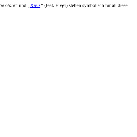
he Gore“
und
„
Kreiz
“
(feat. Eivør) stehen symbolisch für all diese