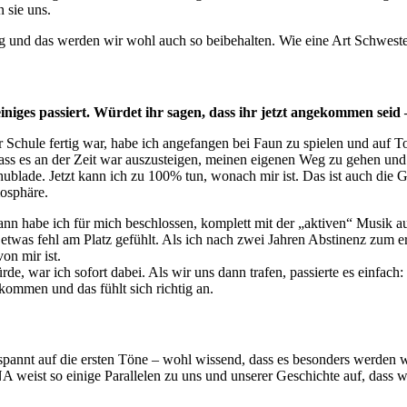
 sie uns.
d das werden wir wohl auch so beibehalten. Wie eine Art Schwesternsc
niges passiert. Würdet ihr sagen, dass ihr jetzt angekommen seid 
r Schule fertig war, habe ich angefangen bei Faun zu spielen und auf T
ss es an der Zeit war auszusteigen, meinen eigenen Weg zu gehen und m
hublade. Jetzt kann ich zu 100% tun, wonach mir ist. Das ist auch die G
mosphäre.
ann habe ich für mich beschlossen, komplett mit der „aktiven“ Musik a
etwas fehl am Platz gefühlt. Als ich nach zwei Jahren Abstinenz zum er
on mir ist.
de, war ich sofort dabei. Als wir uns dann trafen, passierte es einfac
ekommen und das fühlt sich richtig an.
spannt auf die ersten Töne – wohl wissend, dass es besonders werden 
weist so einige Parallelen zu uns und unserer Geschichte auf, dass 