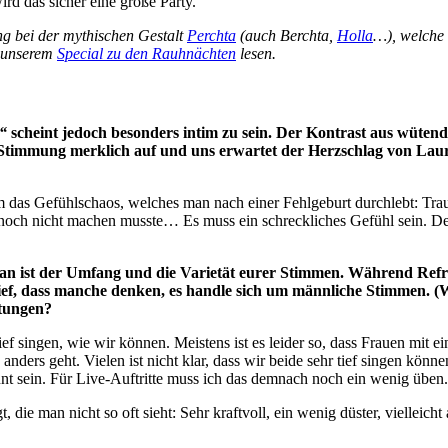
ird das sicher eine große Party.
ng bei der mythischen Gestalt
Perchta
(auch Berchta,
Holla
…), welche 
n unserem
Special zu den Rauhnächten
lesen.
“
scheint jedoch besonders intim zu sein. Der Kontrast aus wütend
 Stimmung merklich auf und uns erwartet der Herzschlag von Laur
m das Gefühlschaos, welches man nach einer Fehlgeburt durchlebt: Tra
ung noch nicht machen musste… Es muss ein schreckliches Gefühl sein.
an ist der Umfang und die Varietät eurer Stimmen. Während Refr
o tief, dass manche denken, es handle sich um männliche Stimmen.
tungen?
ef singen, wie wir können. Meistens ist es leider so, dass Frauen mit e
anders geht. Vielen ist nicht klar, dass wir beide sehr tief singen kö
nt sein. Für Live-Auftritte muss ich das demnach noch ein wenig üben.
, die man nicht so oft sieht: Sehr kraftvoll, ein wenig düster, vielleic