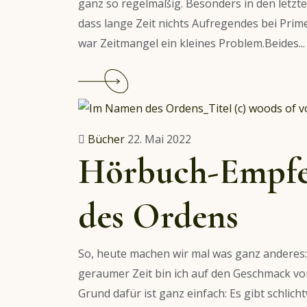
ganz so regelmäßig. Besonders in den letz
dass lange Zeit nichts Aufregendes bei Prim
war Zeitmangel ein kleines Problem.Beides...
Continue
reading
Film-
und
Bücher
22. Mai 2022
Serienempfehlungen:
Hörbuch-Empfe
Juli
2022
des Ordens
So, heute machen wir mal was ganz anderes: W
geraumer Zeit bin ich auf den Geschmack 
Grund dafür ist ganz einfach: Es gibt schlic