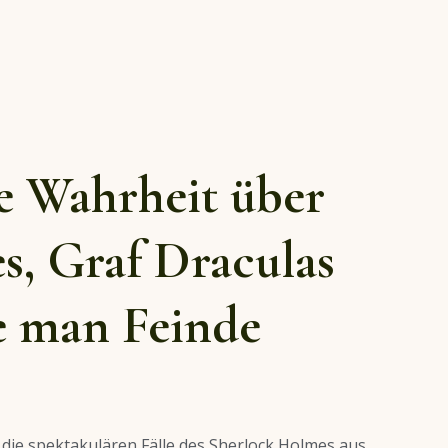
e Wahrheit über
s, Graf Draculas
 man Feinde
h die spektakulären Fälle des Sherlock Holmes aus