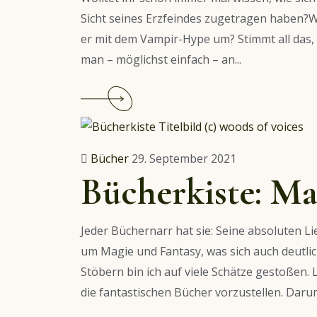
Sicht seines Erzfeindes zugetragen haben?W
er mit dem Vampir-Hype um? Stimmt all das
man – möglichst einfach – an...
Continue
reading
Empfehlung:
Die
Bücher
29. September 2021
Wahrheit
Bücherkiste: Ma
über
Sherlock
Jeder Büchernarr hat sie: Seine absoluten Li
Holmes,
um Magie und Fantasy, was sich auch deutli
Graf
Stöbern bin ich auf viele Schätze gestoßen. L
Draculas
die fantastischen Bücher vorzustellen. Darum
Tagebuch
&