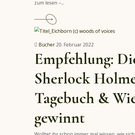
zum lesen –...
Continue
reading
Hörbuch-
Empfehlung:
Bücher
20. Februar 2022
Im
Empfehlung: Di
Namen
des
Sherlock Holme
Ordens
Tagebuch & Wie
gewinnt
Wolltet ihr schon immer mal wissen, wie sic