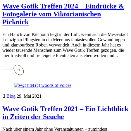
Wave Gotik Treffen 2024 – Eindrücke &
Fotogalerie vom Viktorianischen
Picknick
Ein Hauch von Patchouli liegt in der Luft, wenn sich die Messestadt
Leipzig zu Pfingsten in ein Meer aus fantasievollen Gewandungen
und glamourösen Roben verwandelt. Auch in diesem Jahr hat es
wieder tausende Menschen zum Wave Gotik Treffen gezogen, die
hier friedvoll und frei eigene Identitäten ausleben wollen und...
Continue
reading
Wave
Gotik
Treffen
2024
Blog
29. Mai 2021
–
Eindrücke
&
Wave Gotik Treffen 2021 – Ein Lichtblick
Fotogalerie
in Zeiten der Seuche
vom
Viktorianischen
Picknick
Nach über einem Jahr ohne Veranstaltungen – zumindest