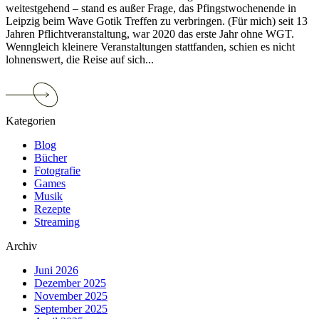
weitestgehend – stand es außer Frage, das Pfingstwochenende in
Leipzig beim Wave Gotik Treffen zu verbringen. (Für mich) seit 13
Jahren Pflichtveranstaltung, war 2020 das erste Jahr ohne WGT.
Wenngleich kleinere Veranstaltungen stattfanden, schien es nicht
lohnenswert, die Reise auf sich...
Continue
reading
Wave
Kategorien
Gotik
Treffen
Blog
2021
Bücher
–
Fotografie
Ein
Games
Lichtblick
Musik
in
Rezepte
Zeiten
Streaming
der
Seuche
Archiv
Juni 2026
Dezember 2025
November 2025
September 2025